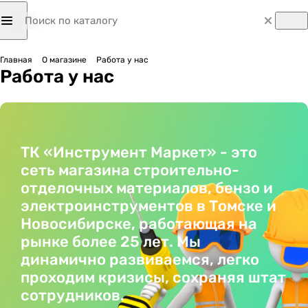
Главная
О магазине
Работа у нас
Работа у нас
ТК «Инструмент Маркет» - это
сеть магазина строительно-
отделочных материалов, бензо и
электроинструментов в Томске и
Новосибирске, работающая на
рынке более 25 лет. Мы
динамично развиваемся, легко
проходим кризисы, сохраняя штат
сотрудников.