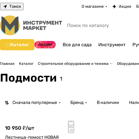
Томск
О магазине
Акции
Б
Акции
Каталог
Все для сада
Инструмент
Ру
Главная
Каталог
Строительное оборудование и техника
Оборудован
Подмости
1
Сначала популярные
Бренд
В наличии
Нали
10 950 ₽/
шт
Лестница-помост НОВАЯ