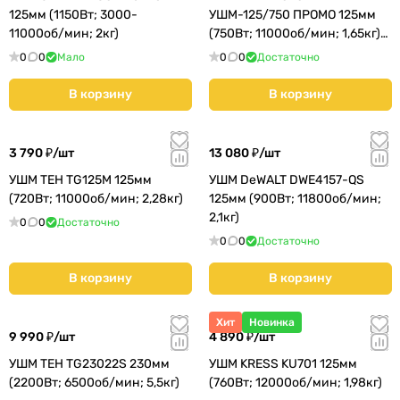
125мм (1150Вт; 3000-
УШМ-125/750 ПРОМО 125мм
11000об/мин; 2кг)
(750Вт; 11000об/мин; 1,65кг)
(981.0.0.70)
0
0
Мало
0
0
Достаточно
В корзину
В корзину
3 790 ₽/
шт
13 080 ₽/
шт
УШМ TEH TG125M 125мм
УШМ DeWALT DWE4157-QS
(720Вт; 11000об/мин; 2,28кг)
125мм (900Вт; 11800об/мин;
2,1кг)
0
0
Достаточно
0
0
Достаточно
В корзину
В корзину
Хит
Новинка
9 990 ₽/
шт
4 890 ₽/
шт
УШМ TEH TG23022S 230мм
УШМ KRESS KU701 125мм
(2200Вт; 6500об/мин; 5,5кг)
(760Вт; 12000об/мин; 1,98кг)