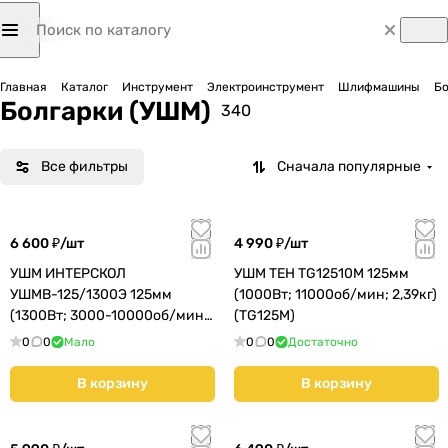
Главная
Каталог
Инструмент
Электроинструмент
Шлифмашины
Бо
Болгарки (УШМ)
340
Все фильтры
Сначала популярные
6 600 ₽/
шт
4 990 ₽/
шт
УШМ ИНТЕРСКОЛ
УШМ TEH TG12510M 125мм
УШМВ-125/1300Э 125мм
(1000Вт; 11000об/мин; 2,39кг)
(1300Вт; 3000-10000об/мин;
(TG125M)
2,5кг) (911.0.0.40)
0
0
Мало
0
0
Достаточно
В корзину
В корзину