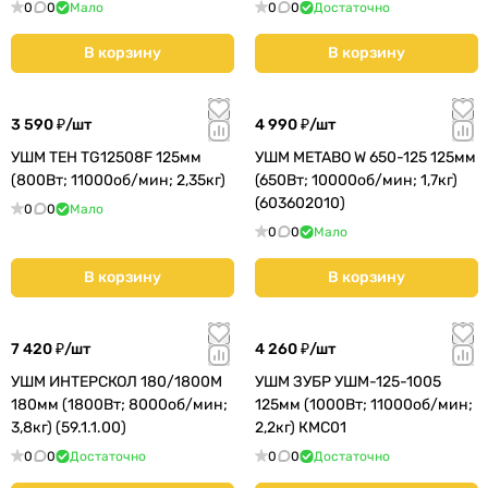
0
0
Мало
0
0
Достаточно
В корзину
В корзину
3 590 ₽/
шт
4 990 ₽/
шт
УШМ TEH TG12508F 125мм
УШМ METABO W 650-125 125мм
(800Вт; 11000об/мин; 2,35кг)
(650Вт; 10000об/мин; 1,7кг)
(603602010)
0
0
Мало
0
0
Мало
В корзину
В корзину
7 420 ₽/
шт
4 260 ₽/
шт
УШМ ИНТЕРСКОЛ 180/1800М
УШМ ЗУБР УШМ-125-1005
180мм (1800Вт; 8000об/мин;
125мм (1000Вт; 11000об/мин;
3,8кг) (59.1.1.00)
2,2кг) КМС01
0
0
Достаточно
0
0
Достаточно