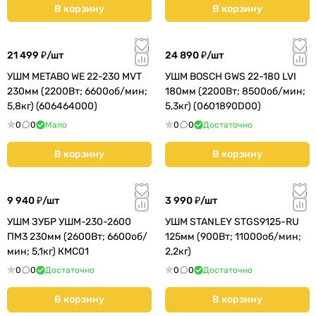
В корзину
В корзину
21 499 ₽/
шт
24 890 ₽/
шт
УШМ METABO WE 22-230 MVT
УШМ BOSCH GWS 22-180 LVI
230мм (2200Вт; 6600об/мин;
180мм (2200Вт; 8500об/мин;
5,8кг) (606464000)
5,3кг) (0601890D00)
0
0
Мало
0
0
Достаточно
В корзину
В корзину
9 940 ₽/
шт
3 990 ₽/
шт
УШМ ЗУБР УШМ-230-2600
УШМ STANLEY STGS9125-RU
ПМ3 230мм (2600Вт; 6600об/
125мм (900Вт; 11000об/мин;
мин; 5,1кг) КМС01
2,2кг)
0
0
Достаточно
0
0
Достаточно
В корзину
В корзину