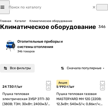
Главная
Каталог
Климатическое оборудование
Климатическое оборудование
346
Отопительные приборы и
системы отопления
346 товаров
Все фильтры
Сначала популярные
Акция
24 730 ₽/
шт
5 990 ₽/
шт
Пушка тепловая
Пушка тепловая газовая
электрическая ЗУБР ЗТП-30
MASTERYARD MH 12G (220В;
(380В; ТЭН; 30кВт; 2400м3/ч;
12,3кВт; 540м3/ч; 0,86кг/ч;