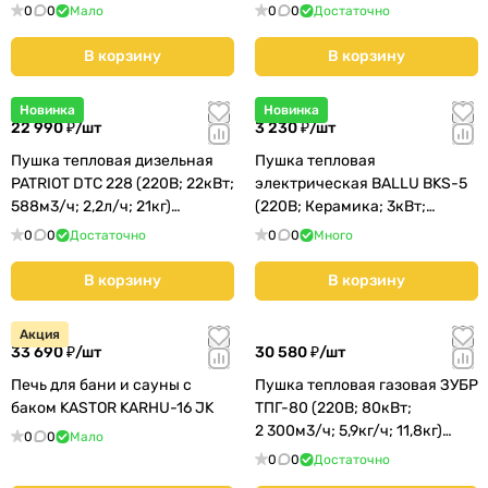
28кг) КМС01
5,1кг)
0
0
Мало
0
0
Достаточно
В корзину
В корзину
Новинка
Новинка
22 990 ₽/
шт
3 230 ₽/
шт
Пушка тепловая дизельная
Пушка тепловая
PATRIOT DTC 228 (220В; 22кВт;
электрическая BALLU BKS-5
588м3/ч; 2,2л/ч; 21кг)
(220В; Керамика; 3кВт;
(633703023)
150м3/ч; 1,4кг) (НС-1509124)
0
0
Достаточно
0
0
Много
В корзину
В корзину
Акция
33 690 ₽/
шт
30 580 ₽/
шт
Печь для бани и сауны с
Пушка тепловая газовая ЗУБР
баком KASTOR KARHU-16 JK
ТПГ-80 (220В; 80кВт;
2 300м3/ч; 5,9кг/ч; 11,8кг)
0
0
Мало
КМС01
0
0
Достаточно