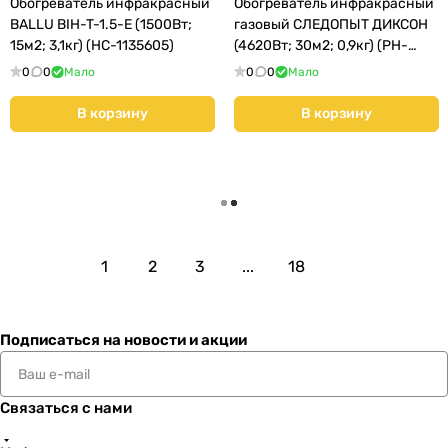
Обогреватель инфракрасный
Обогреватель инфракрасный
BALLU BIH-T-1.5-E (1500Вт;
газовый СЛЕДОПЫТ ДИКСОН
15м2; 3,1кг) (НС-1135605)
(4620Вт; 30м2; 0,9кг) (PH-
GHP-D4,62)
0
0
Мало
0
0
Мало
В корзину
В корзину
Загрузить еще
1
2
3
...
18
Подписаться
на новости и акции
Связаться с нами