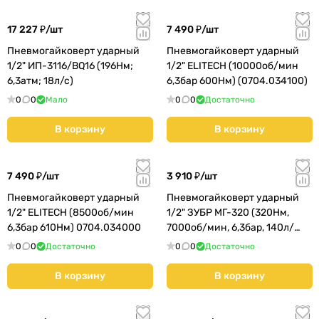
17 227 ₽/
шт
7 490 ₽/
шт
Пневмогайковерт ударный
Пневмогайковерт ударный
1/2" ИП-3116/BQ16 (196Нм;
1/2" ELITECH (10000об/мин
6,3атм; 18л/с)
6,3бар 600Нм) (0704.034100)
0
0
Мало
0
0
Достаточно
В корзину
В корзину
7 490 ₽/
шт
3 910 ₽/
шт
Пневмогайковерт ударный
Пневмогайковерт ударный
1/2" ELITECH (8500об/мин
1/2" ЗУБР МГ-320 (320Нм,
6,3бар 610Нм) 0704.034000
7000об/мин, 6,3бар, 140л/
мин) (64285) КМС01
0
0
Достаточно
0
0
Достаточно
В корзину
В корзину