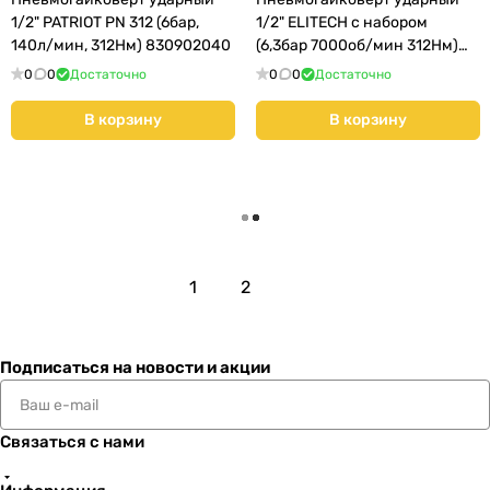
1/2" PATRIOT PN 312 (6бар,
1/2" ELITECH с набором
140л/мин, 312Нм) 830902040
(6,3бар 7000об/мин 312Нм)
0704.012800
0
0
Достаточно
0
0
Достаточно
В корзину
В корзину
Загрузить еще
1
2
Подписаться
на новости и акции
Связаться с нами