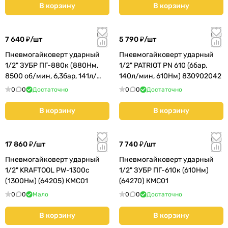
В корзину
В корзину
7 640 ₽/
шт
5 790 ₽/
шт
Пневмогайковерт ударный
Пневмогайковерт ударный
1/2" ЗУБР ПГ-880к (880Нм,
1/2" PATRIOT PN 610 (6бар,
8500 об/мин, 6,3бар, 141л/
140л/мин, 610Нм) 830902042
мин) (64250) КМС01
0
0
Достаточно
0
0
Достаточно
В корзину
В корзину
17 860 ₽/
шт
7 740 ₽/
шт
Пневмогайковерт ударный
Пневмогайковерт ударный
1/2" KRAFTOOL PW-1300c
1/2" ЗУБР ПГ-610к (610Нм)
(1300Hм) (64205) КМС01
(64270) КМС01
0
0
Мало
0
0
Достаточно
В корзину
В корзину