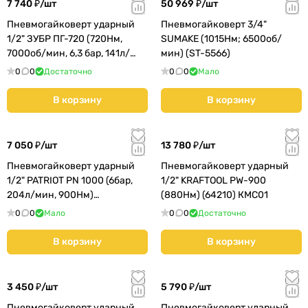
7 740 ₽/
шт
50 969 ₽/
шт
Пневмогайковерт ударный
Пневмогайковерт 3/4"
1/2" ЗУБР ПГ-720 (720Нм,
SUMAKE (1015Нм; 6500об/
7000об/мин, 6,3 бар, 141л/
мин) (ST-5566)
мин) (64260) КМС01
0
0
Достаточно
0
0
Мало
В корзину
В корзину
7 050 ₽/
шт
13 780 ₽/
шт
Пневмогайковерт ударный
Пневмогайковерт ударный
1/2" PATRIOT PN 1000 (6бар,
1/2" KRAFTOOL PW-900
204л/мин, 900Нм)
(880Hм) (64210) КМС01
(830902044)
0
0
Мало
0
0
Достаточно
В корзину
В корзину
3 450 ₽/
шт
5 790 ₽/
шт
Пневмогайковерт ударный
Пневмогайковерт ударный