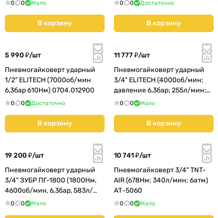
мин) (64240) КМС01
мин) (64280) КМС01
0
0
Мало
0
0
Достаточно
В корзину
В корзину
5 990 ₽/
шт
11 777 ₽/
шт
Пневмогайковерт ударный
Пневмогайковерт ударный
1/2" ELITECH (7000об/мин
3/4" ELITECH (4000об/мин;
6,3бар 610Нм) 0704.012900
давление 6,3бар; 255л/мин;
1600Нм) (0704.014000)
0
0
Достаточно
0
0
Мало
В корзину
В корзину
19 200 ₽/
шт
10 741 ₽/
шт
Пневмогайковерт ударный
Пневмогайковерт 3/4" TNT-
3/4" ЗУБР ПГ-1800 (1800Нм,
AIR (678Нм; 340л/мин; 6атм)
4600об/мин, 6,3бар, 583л/
АТ-5060
мин, 7кг) (64230) КМС01
0
0
Мало
0
0
Мало