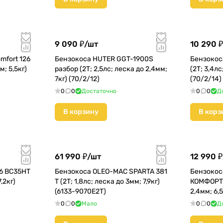
9 090 ₽/
шт
10 290 ₽
mfort 126
Бензокоса HUTER GGT-1900S
Бензокос
м; 5,5кг)
разбор (2Т; 2,5лс; леска до 2,4мм;
(2Т; 3,4лс
7кг) (70/2/12)
(70/2/14)
0
0
Достаточно
0
0
Д
В корзину
В корз
61 990 ₽/
шт
12 990 ₽
6 BC35HT
Бензокоса OLEO-MAC SPARTA 381
Бензокос
7,2кг)
T (2Т; 1,8лс; леска до 3мм; 7,9кг)
КОМФОРТ (
(6133-9070E2T)
2,4мм; 6,
0
0
Мало
0
0
Д