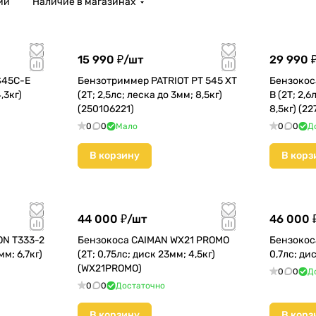
ии
Наличие в магазинах
15 990 ₽/
шт
29 990 
S45C-E
Бензотриммер PATRIOT PT 545 XT
Бензокос
,3кг)
(2Т; 2,5лс; леска до 3мм; 8,5кг)
B (2Т; 2,6
(250106221)
8,5кг) (22
0
0
Мало
0
0
Д
В корзину
В корз
44 000 ₽/
шт
46 000 
N Т333-2
Бензокоса CAIMAN WX21 PROMO
Бензокос
мм; 6,7кг)
(2Т; 0,75лс; диск 23мм; 4,5кг)
0,7лс; ди
(WX21PROMO)
0
0
Д
0
0
Достаточно
В корзину
В корз