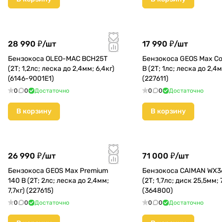
28 990 ₽/
шт
17 990 ₽/
шт
Бензокоса OLEO-MAC BCH25T
Бензокоса GEOS Max Co
(2Т; 1,2лс; леска до 2,4мм; 6,4кг)
B (2Т; 1лс; леска до 2,4м
(6146-9001E1)
(227611)
0
0
Достаточно
0
0
Достаточно
В корзину
В корзину
26 990 ₽/
шт
71 000 ₽/
шт
Бензокоса GEOS Max Premium
Бензокоса CAIMAN WX3
140 B (2Т; 2лс; леска до 2,4мм;
(2Т; 1,7лс; диск 25,5мм; 
7,7кг) (227615)
(364800)
0
0
Достаточно
0
0
Достаточно