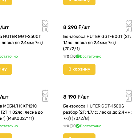
/
шт
8 290 ₽/
шт
а HUTER GGT-2500T
Бензокоса HUTER GGT-800T (2Т;
; леска до 2,4мм; 7кг)
1,1лс; леска до 2,4мм; 7кг)
(70/2/1)
остаточно
0
0
Достаточно
ину
В корзину
/
шт
8 190 ₽/
шт
а МОБИЛ К XT121С
Бензокоса HUTER GGT-1300S
2Т; 1,02лс; леска до
разбор (2Т; 1,7лс; леска до 2,4мм;
5кг) (MBK0027111)
7кг) (70/2/8)
остаточно
0
0
Достаточно