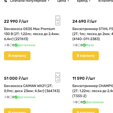
Сначала популярные
Цена
Бренд
В налич
22 990 ₽/
шт
24 690 ₽/
шт
Бензокоса GEOS Max Premium
Бензотриммер STIHL F
130 B (2Т; 1,22лс; леска до 2,4мм;
(2Т; 1лс; леска до 2мм; 4
6,4кг) (227613)
(4140-011-2383)
0
0
Достаточно
0
0
Мало
В корзину
В корзину
51 000 ₽/
шт
11 590 ₽/
шт
Бензокоса CAIMAN WX21 (2Т;
Бензотриммер CHAMPIO
0,9лс; диск 23мм; 4,5кг) (364743)
(2Т; 1,22лс; леска до 2,4
(T333-2)
0
0
Достаточно
0
0
Достаточно
В корзину
В корзину