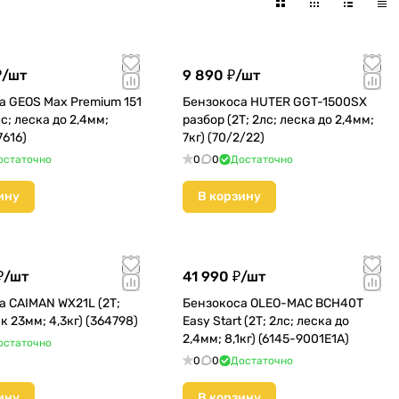
₽/
шт
9 890 ₽/
шт
а GEOS Max Premium 151
Бензокоса HUTER GGT-1500SX
лс; леска до 2,4мм;
разбор (2Т; 2лс; леска до 2,4мм;
7616)
7кг) (70/2/22)
остаточно
0
0
Достаточно
ину
В корзину
₽/
шт
41 990 ₽/
шт
а CAIMAN WX21L (2Т;
Бензокоса OLEO-MAC BCH40T
ск 23мм; 4,3кг) (364798)
Easy Start (2Т; 2лс; леска до
2,4мм; 8,1кг) (6145-9001E1A)
остаточно
0
0
Достаточно
ину
В корзину