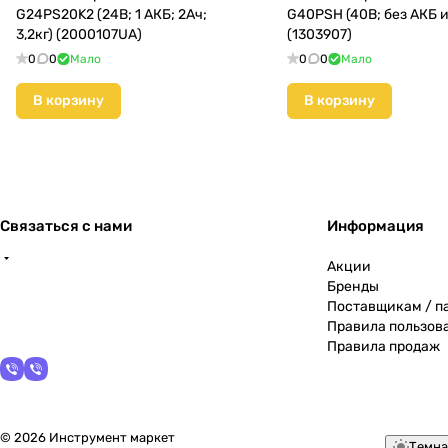
G24PS20K2 (24В; 1 АКБ; 2Ач;
G40PSH (40В; без АКБ и 
3,2кг) (2000107UA)
(1303907)
0
0
Мало
0
0
Мало
В корзину
В корзину
Связаться с нами
Информация
Акции
Бренды
Поставщикам / п
Правила пользов
Правила продаж
© 2026 Инструмент маркет
Темна