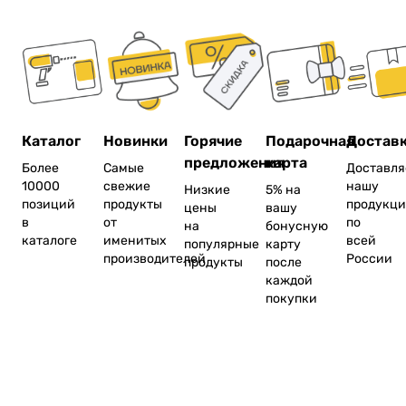
Каталог
Новинки
Горячие
Подарочная
Достав
предложения
карта
Более
Самые
Доставл
10000
свежие
нашу
Низкие
5% на
позиций
продукты
продукц
цены
вашу
в
от
по
на
бонусную
каталоге
именитых
всей
популярные
карту
производителей
России
продукты
после
каждой
покупки