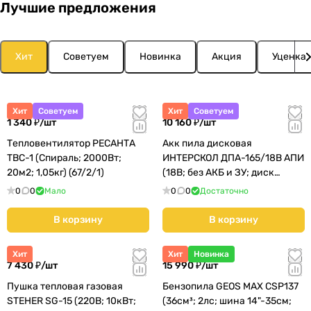
Лучшие предложения
Хит
Советуем
Новинка
Акция
Уценка
Хит
Советуем
Хит
Советуем
1 340 ₽/
шт
10 160 ₽/
шт
Тепловентилятор РЕСАНТА
Акк пила дисковая
ТВС-1 (Спираль; 2000Вт;
ИНТЕРСКОЛ ДПА-165/18В АПИ
20м2; 1,05кг) (67/2/1)
(18В; без АКБ и ЗУ; диск
165мм 3,3кг) (577.0.0.70)
0
0
Мало
0
0
Достаточно
В корзину
В корзину
Хит
Хит
Новинка
7 430 ₽/
шт
15 990 ₽/
шт
Пушка тепловая газовая
Бензопила GEOS MAX CSP137
STEHER SG-15 (220В; 10кВт;
(36см³; 2лс; шина 14"-35см;