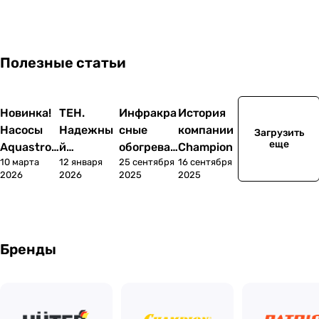
Скидки
Тепловое
Обрезка
оборудование
деревьев
Полезные статьи
Новинка!
TEH.
Инфракра
История
Насосы
Надежны
сные
компании
Загрузить
еще
Aquastron
й
обогреват
Champion
10 марта
12 января
25 сентября
16 сентября
g уже в
инструме
ели:
2026
2026
2025
2025
продаже
нт для
преимуще
професси
ства и
оналов и
недостатк
мастеров.
и
Бренды
Знакомим
ся с новой
линейкой.