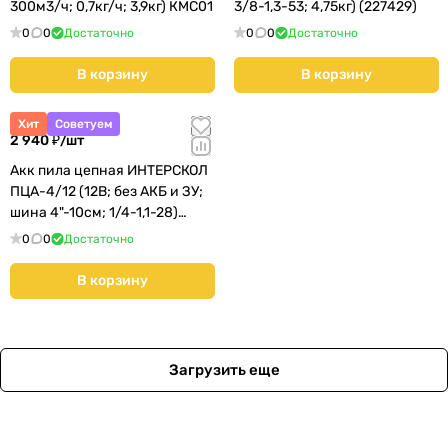
300м3/ч; 0,7кг/ч; 3,9кг) КМС01
3/8-1,3-53; 4,75кг) (227429)
0
0
Достаточно
0
0
Достаточно
В корзину
В корзину
Хит
Советуем
2 940 ₽/
шт
Акк пила цепная ИНТЕРСКОЛ
ПЦА-4/12 (12В; без АКБ и ЗУ;
шина 4"-10см; 1/4-1,1-28)
(811.0.0.70)
0
0
Достаточно
В корзину
Загрузить еще