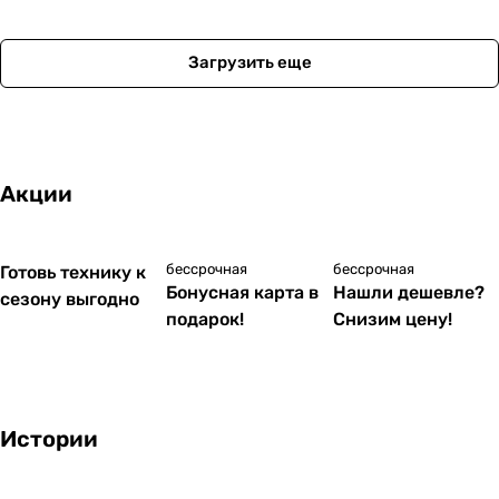
е
Загрузить еще
Акции
бессрочная
бессрочная
Готовь технику к
Бонусная карта в
Нашли дешевле?
сезону выгодно
подарок!
Снизим цену!
Истории