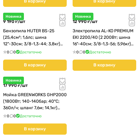
е
В корзину
В корзину
р
в
Новинка
Новинка
9 190 ₽/
шт
12 990 ₽/
шт
и
с
Бензопила HUTER BS-25
Электропила AL-KO PREMIUM
н
(25,4см³; 1,6лс; шина
EKI 2200/40 (2 200Вт; шина
12"-30см; 3/8-1,3-44; 3,8кг)
16"-40см; 3/8-1,3-56; 5,96кг)
о
(70/6/5)
(112809)
е
0
0
Достаточно
0
0
Достаточно
о
В корзину
В корзину
б
о
Новинка
р
17 990 ₽/
шт
у
Мойка GREENWORKS GHP2000
д
(1800Вт; 140-140бар; 40°C;
о
360л/ч; шланг 7,6м; 14,1кг)
в
(5105507)
0
0
Достаточно
а
н
В корзину
и