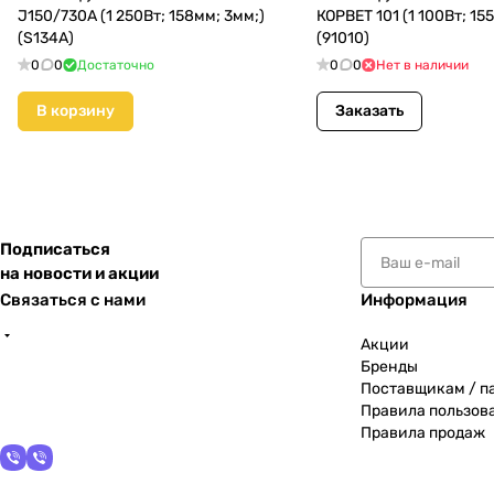
J150/730A (1 250Вт; 158мм; 3мм;)
КОРВЕТ 101 (1 100Вт; 15
(S134A)
(91010)
0
0
Достаточно
0
0
Нет в наличии
В корзину
Заказать
Подписаться
на новости и акции
Связаться с нами
Информация
Акции
Бренды
Поставщикам / п
Правила пользов
Правила продаж