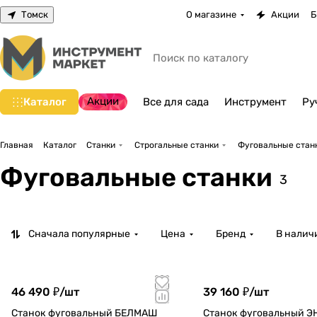
Томск
О магазине
Акции
Б
Акции
Каталог
Все для сада
Инструмент
Ру
Главная
Каталог
Станки
Строгальные станки
Фуговальные стан
Фуговальные станки
3
Сначала популярные
Цена
Бренд
В налич
46 490 ₽/
шт
39 160 ₽/
шт
Станок фуговальный БЕЛМАШ
Станок фуговальный Э