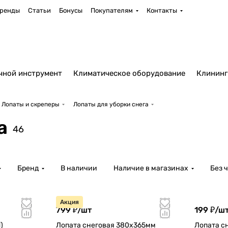
ренды
Статьи
Бонусы
Покупателям
Контакты
чной инструмент
Климатическое оборудование
Клининг
Лопаты и скреперы
Лопаты для уборки снега
а
46
Бренд
В наличии
Наличие в магазинах
Без 
Акция
799 ₽/
шт
199 ₽/
ш
)
Лопата снеговая 380х365мм
Лопата с