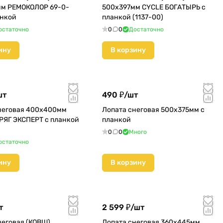
м РЕМОКОЛОР 69-0-
500х397мм CYCLE БОГАТЫРЬ с
анкой
планкой (1137-00)
остаточно
0
0
Достаточно
ину
В корзину
шт
490 ₽/
шт
неговая 400х400мм
Лопата снеговая 500х375мм с
РЯГ ЭКСПЕРТ с планкой
планкой
)
0
0
Много
остаточно
ину
В корзину
т
2 599 ₽/
шт
неговая (КОВШ)
Лопата снеговая 360х445мм