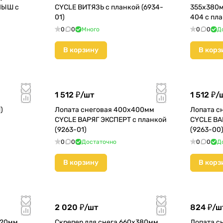
ПЫШ с
CYCLE ВИТЯЗЬ с планкой (6934-
355х380м
01)
404 с пл
0
0
Много
0
0
Д
В корзину
В корз
1 512 ₽/
шт
1 512 ₽/
)
Лопата снеговая 400х400мм
Лопата с
CYCLE ВАРЯГ ЭКСПЕРТ с планкой
CYCLE ВА
(9263-01)
(9263-00
0
0
Достаточно
0
0
Д
В корзину
В корз
2 020 ₽/
шт
824 ₽/
ш
320мм
Скрепер для снега 660х380мм
Лопата с