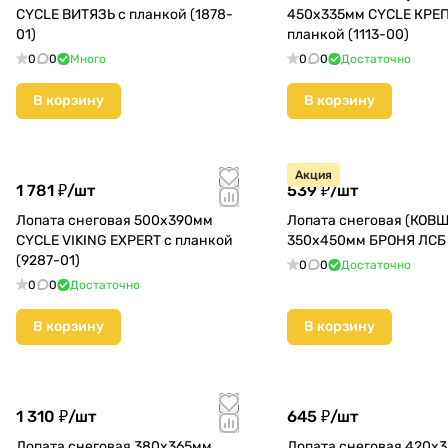
CYCLE ВИТЯЗЬ с планкой (1878-
450х335мм CYCLE КРЕ
01)
планкой (1113-00)
0
0
Много
0
0
Достаточно
В корзину
В корзину
Акция
1 781 ₽/
шт
539 ₽/
шт
Лопата снеговая 500х390мм
Лопата снеговая (КОВШ
CYCLE VIKING EXPERT с планкой
350х450мм БРОНЯ ЛСБ
(9287-01)
0
0
Достаточно
0
0
Достаточно
В корзину
В корзину
1 310 ₽/
шт
645 ₽/
шт
Лопата снеговая 380х365мм
Лопата снеговая 420х