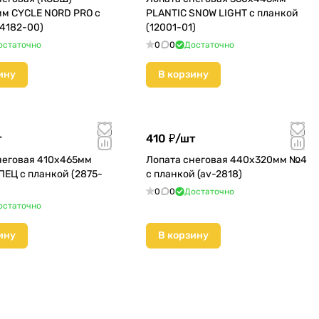
м CYCLE NORD PRO с
PLANTIC SNOW LIGHT с планкой
(4182-00)
(12001-01)
остаточно
0
0
Достаточно
ину
В корзину
т
410 ₽/
шт
неговая 410х465мм
Лопата снеговая 440х320мм №4
ПЕЦ с планкой (2875-
с планкой (av-2818)
0
0
Достаточно
остаточно
ину
В корзину