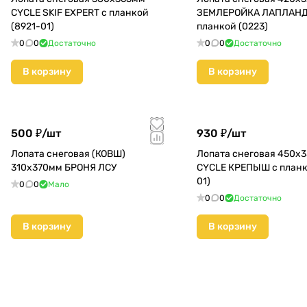
CYCLE SKIF EXPERT с планкой
ЗЕМЛЕРОЙКА ЛАПЛАНД
(8921-01)
планкой (0223)
0
0
Достаточно
0
0
Достаточно
В корзину
В корзину
500 ₽/
шт
930 ₽/
шт
Лопата снеговая (КОВШ)
Лопата снеговая 450х
310х370мм БРОНЯ ЛСУ
CYCLE КРЕПЫШ с планк
01)
0
0
Мало
0
0
Достаточно
В корзину
В корзину