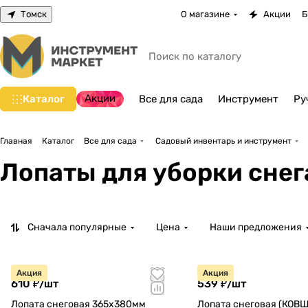
Томск
О магазине
Акции
Б
Акции
Каталог
Все для сада
Инструмент
Ру
Главная
Каталог
Все для сада
Садовый инвентарь и инструмент
Лопаты для уборки снег
Сначала популярные
Цена
Наши предложения
Акция
Акция
610 ₽/
шт
539 ₽/
шт
Лопата снеговая 365х380мм
Лопата снеговая (КОВШ