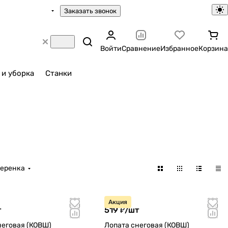
Заказать звонок
Войти
Сравнение
Избранное
Корзина
 и уборка
Станки
черенка
Акция
т
519 ₽/
шт
неговая (КОВШ)
Лопата снеговая (КОВШ)