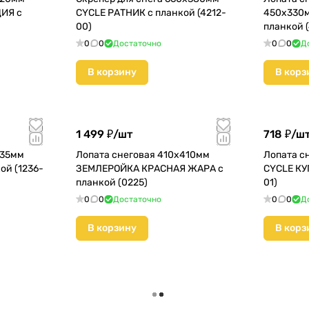
ИЯ с
CYCLE РАТНИК с планкой (4212-
450х330м
00)
планкой 
0
0
Достаточно
0
0
Д
В корзину
В корз
1 499 ₽/
шт
718 ₽/
ш
335мм
Лопата снеговая 410х410мм
Лопата с
ой (1236-
ЗЕМЛЕРОЙКА КРАСНАЯ ЖАРА с
CYCLE КУ
планкой (0225)
01)
0
0
Достаточно
0
0
Д
В корзину
В корз
Загрузить еще