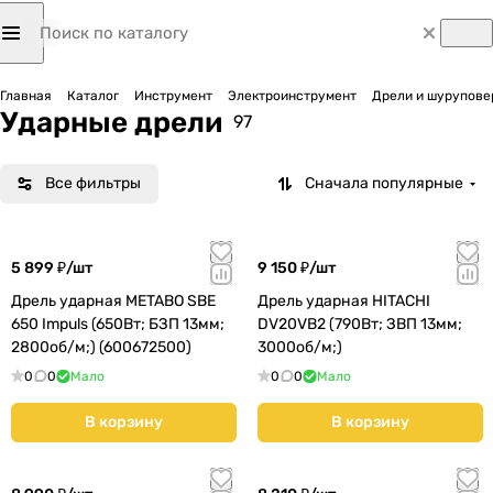
Главная
Каталог
Инструмент
Электроинструмент
Дрели и шурупове
Ударные дрели
97
Все фильтры
Сначала популярные
5 899 ₽/
шт
9 150 ₽/
шт
Дрель ударная METABO SBE
Дрель ударная HITACHI
650 Impuls (650Вт; БЗП 13мм;
DV20VB2 (790Вт; ЗВП 13мм;
2800об/м;) (600672500)
3000об/м;)
0
0
Мало
0
0
Мало
В корзину
В корзину