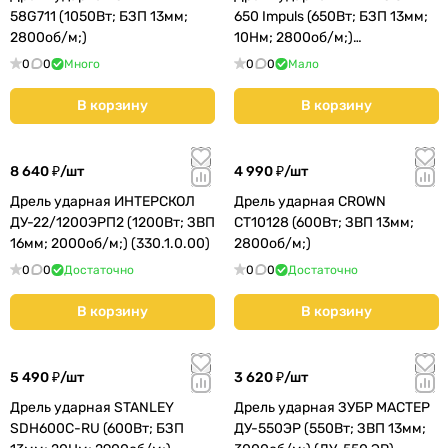
58G711 (1050Вт; БЗП 13мм;
650 Impuls (650Вт; БЗП 13мм;
2800об/м;)
10Нм; 2800об/м;)
(600743000)
0
0
Много
0
0
Мало
В корзину
В корзину
8 640 ₽/
шт
4 990 ₽/
шт
Дрель ударная ИНТЕРСКОЛ
Дрель ударная CROWN
ДУ-22/1200ЭРП2 (1200Вт; ЗВП
CT10128 (600Вт; ЗВП 13мм;
16мм; 2000об/м;) (330.1.0.00)
2800об/м;)
0
0
Достаточно
0
0
Достаточно
В корзину
В корзину
5 490 ₽/
шт
3 620 ₽/
шт
Дрель ударная STANLEY
Дрель ударная ЗУБР МАСТЕР
SDH600C-RU (600Вт; БЗП
ДУ-550ЭР (550Вт; ЗВП 13мм;