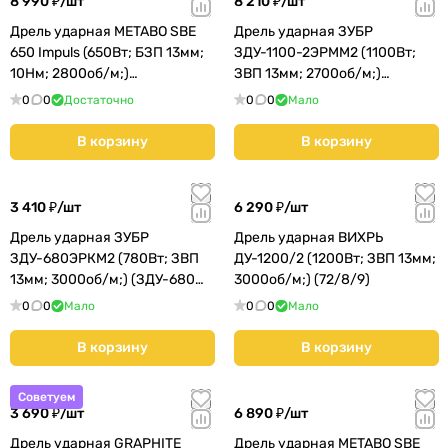
8 990 ₽/
шт
8 210 ₽/
шт
Дрель ударная METABO SBE
Дрель ударная ЗУБР
650 Impuls (650Вт; БЗП 13мм;
ЗДУ-1100-2ЭРММ2 (1100Вт;
10Нм; 2800об/м;)
ЗВП 13мм; 2700об/м;)
(600672000)
(ЗДУ-1100-2 ЭРММ2) КМС01
0
0
Достаточно
0
0
Мало
В корзину
В корзину
3 410 ₽/
шт
6 290 ₽/
шт
Дрель ударная ЗУБР
Дрель ударная ВИХРЬ
ЗДУ-680ЭРКМ2 (780Вт; ЗВП
ДУ-1200/2 (1200Вт; ЗВП 13мм;
13мм; 3000об/м;) (ЗДУ-680
3000об/м;) (72/8/9)
ЭРКМ2) КМС01
0
0
Мало
0
0
Мало
В корзину
В корзину
Советуем
3 690 ₽/
шт
6 890 ₽/
шт
Дрель ударная GRAPHITE
Дрель ударная METABO SBE