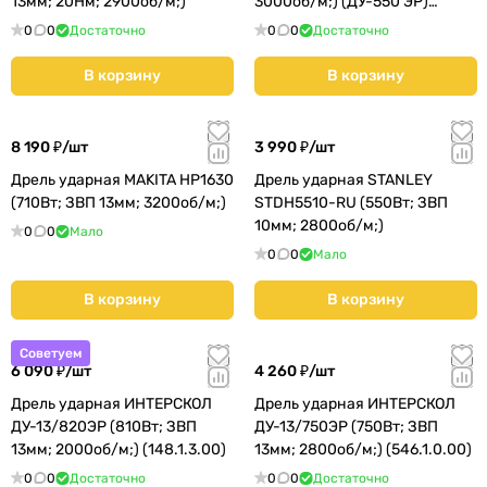
13мм; 20Нм; 2900об/м;)
3000об/м;) (ДУ-550 ЭР)
КМС01
0
0
Достаточно
0
0
Достаточно
В корзину
В корзину
8 190 ₽/
шт
3 990 ₽/
шт
Дрель ударная MAKITA HP1630
Дрель ударная STANLEY
(710Вт; ЗВП 13мм; 3200об/м;)
STDH5510-RU (550Вт; ЗВП
10мм; 2800об/м;)
0
0
Мало
0
0
Мало
В корзину
В корзину
Советуем
6 090 ₽/
шт
4 260 ₽/
шт
Дрель ударная ИНТЕРСКОЛ
Дрель ударная ИНТЕРСКОЛ
ДУ-13/820ЭР (810Вт; ЗВП
ДУ-13/750ЭР (750Вт; ЗВП
13мм; 2000об/м;) (148.1.3.00)
13мм; 2800об/м;) (546.1.0.00)
0
0
Достаточно
0
0
Достаточно