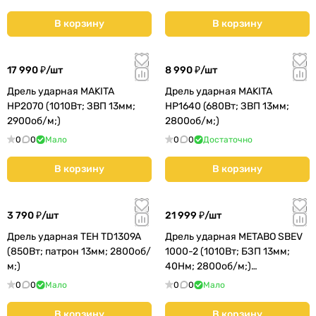
В корзину
В корзину
17 990 ₽/
шт
8 990 ₽/
шт
Дрель ударная MAKITA
Дрель ударная MAKITA
HP2070 (1010Вт; ЗВП 13мм;
HP1640 (680Вт; ЗВП 13мм;
2900об/м;)
2800об/м;)
0
0
Мало
0
0
Достаточно
В корзину
В корзину
3 790 ₽/
шт
21 999 ₽/
шт
Дрель ударная TEH TD1309A
Дрель ударная METABO SBEV
(850Вт; патрон 13мм; 2800об/
1000-2 (1010Вт; БЗП 13мм;
м;)
40Нм; 2800об/м;)
(600783500)
0
0
Мало
0
0
Мало
В корзину
В корзину