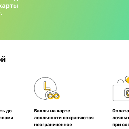
«карты
.
ой
ть до
Баллы на карте
Оплата
аллами
лояльности сохраняются
лояльн
неограниченное
при со