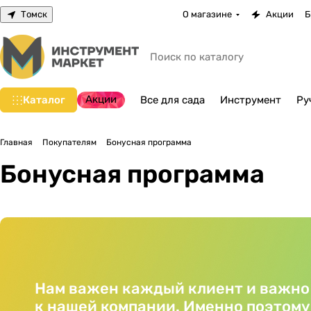
Томск
О магазине
Акции
Б
Акции
Каталог
Все для сада
Инструмент
Ру
Главная
Покупателям
Бонусная программа
Бонусная программа
Нам важен каждый клиент и важно
к нашей компании. Именно поэтом