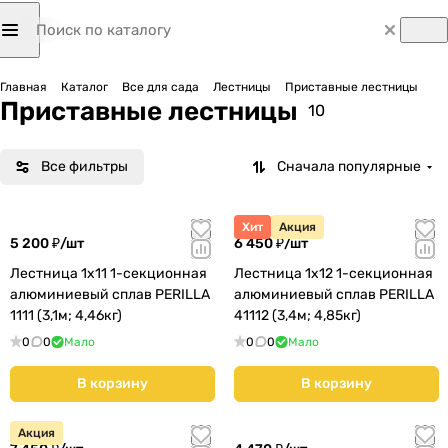
Главная
Каталог
Все для сада
Лестницы
Приставные лестницы
Приставные лестницы
10
Все фильтры
Сначала популярные
Хит
Акция
5 200 ₽/
шт
6 450 ₽/
шт
Лестница 1х11 1-секционная
Лестница 1х12 1-секционная
алюминиевый сплав PERILLA
алюминиевый сплав PERILLA
1111 (3,1м; 4,46кг)
41112 (3,4м; 4,85кг)
0
0
Мало
0
0
Мало
В корзину
В корзину
Акция