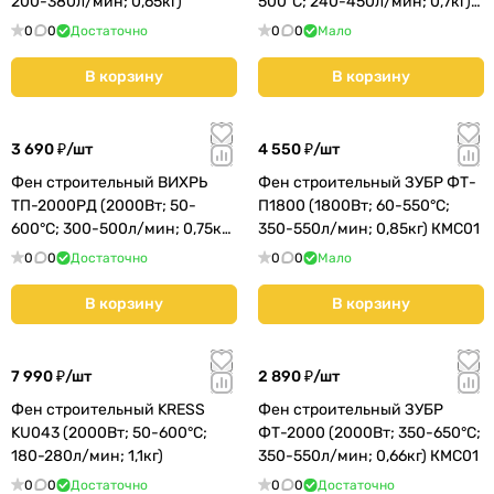
200-380л/мин; 0,65кг)
500°С; 240-450л/мин; 0,7кг)
(601650000)
0
0
Достаточно
0
0
Мало
В корзину
В корзину
3 690 ₽/
шт
4 550 ₽/
шт
Фен строительный ВИХРЬ
Фен строительный ЗУБР ФТ-
ТП-2000РД (2000Вт; 50-
П1800 (1800Вт; 60-550°С;
600°С; 300-500л/мин; 0,75кг
350-550л/мин; 0,85кг) КМС01
+кейс) (72/2/4)
0
0
Достаточно
0
0
Мало
В корзину
В корзину
7 990 ₽/
шт
2 890 ₽/
шт
Фен строительный KRESS
Фен строительный ЗУБР
KU043 (2000Вт; 50-600°С;
ФТ-2000 (2000Вт; 350-650°С;
180-280л/мин; 1,1кг)
350-550л/мин; 0,66кг) КМС01
0
0
Достаточно
0
0
Достаточно