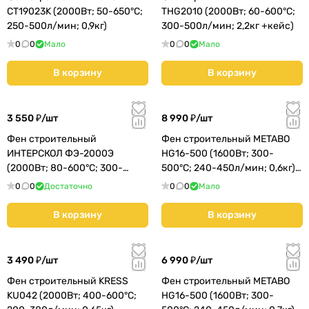
CT19023K (2000Вт; 50-650°С;
THG2010 (2000Вт; 60-600°С;
250-500л/мин; 0,9кг)
300-500л/мин; 2,2кг +кейс)
0
0
Мало
0
0
Мало
В корзину
В корзину
3 550 ₽/
шт
8 990 ₽/
шт
Фен строительный
Фен строительный METABO
ИНТЕРСКОЛ ФЭ-2000Э
HG16-500 (1600Вт; 300-
(2000Вт; 80-600°С; 300-
500°С; 240-450л/мин; 0,6кг)
500л/мин; 0,8кг +кейс)
(601067000)
0
0
Достаточно
0
0
Мало
(192.0.1.00)
В корзину
В корзину
3 490 ₽/
шт
6 990 ₽/
шт
Фен строительный KRESS
Фен строительный METABO
KU042 (2000Вт; 400-600°С;
HG16-500 (1600Вт; 300-