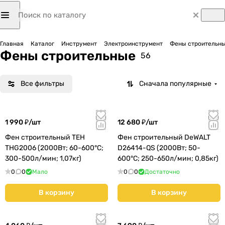
Главная
Каталог
Инструмент
Электроинструмент
Фены строительн
Фены строительные
56
Все фильтры
Сначала популярные
1 990 ₽/
шт
12 680 ₽/
шт
Фен строительный TEH
Фен строительный DeWALT
THG2006 (2000Вт; 60-600°С;
D26414-QS (2000Вт; 50-
300-500л/мин; 1,07кг)
600°С; 250-650л/мин; 0,85кг)
0
0
Мало
0
0
Достаточно
В корзину
В корзину