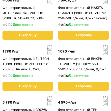
4 060 ₽/
шт
7 690 ₽/
шт
Фен строительный
Фен строительный MAKITA
ИНТЕРСКОЛ ФЭ-2000ЭМ
HG6030K (1800Вт; 50-600°С;
(2000Вт; 50-600°С; 300-
250-500л/мин; 0,57кг +кейс)
500л/мин; 0,7кг +кейс)
0
0
Достаточно
0
0
Достаточно
(385.0.1.00)
В корзину
В корзину
1 790 ₽/
шт
1 090 ₽/
шт
Фен строительный ELITECH
Фен строительный ВИХРЬ
ТВ 180 (1800Вт; 350-550°С;
ТП-2000М (2000Вт; 350-
250-500л/мин; 0,75кг)
550°С; 250-550л/мин; 0,75кг)
(Е2207.004.00)
(72/2/2)
0
0
Достаточно
0
0
Достаточно
В корзину
В корзину
5 990 ₽/
шт
4 590 ₽/
шт
Фен строительный CROWN
Фен строительный TEH