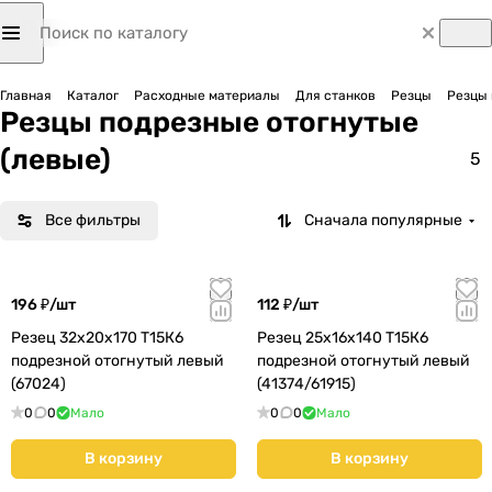
Главная
Каталог
Расходные материалы
Для станков
Резцы
Резцы 
Резцы подрезные отогнутые
(левые)
5
Все фильтры
Сначала популярные
196 ₽/
шт
112 ₽/
шт
Резец 32х20х170 Т15К6
Резец 25х16х140 Т15К6
подрезной отогнутый левый
подрезной отогнутый левый
(67024)
(41374/61915)
0
0
Мало
0
0
Мало
В корзину
В корзину