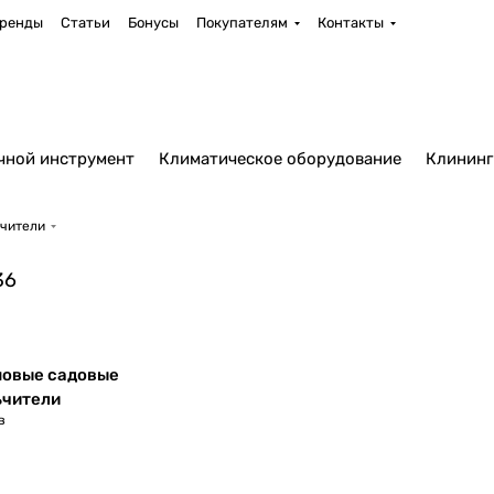
ренды
Статьи
Бонусы
Покупателям
Контакты
чной инструмент
Климатическое оборудование
Клининг
чители
36
новые садовые
ьчители
в