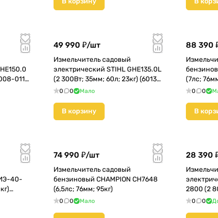
В корзину
В корз
49 990 ₽/
шт
88 390 
Измельчитель садовый
Измельчи
GHE150.0
электрический STIHL GHE135.0L
бензинов
6008-011-
(2 300Вт; 35мм; 60л; 23кг) (6013-
(7лс; 76м
011-1126)
0
0
Мало
0
0
М
В корзину
В корз
74 990 ₽/
шт
28 390 
Измельчитель садовый
Измельчи
ИЭ-40-
бензиновый CHAMPION CH7648
электрич
кг)
(6,5лс; 76мм; 95кг)
2800 (2 8
(ЗИЭ-44-
0
0
Мало
0
0
Д