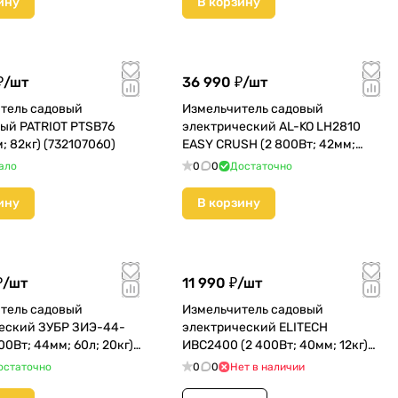
ину
В корзину
₽/
шт
36 990 ₽/
шт
тель садовый
Измельчитель садовый
ый PATRIOT PTSB76
электрический AL-KO LH2810
м; 82кг) (732107060)
EASY CRUSH (2 800Вт; 42мм;
48л; 29кг) (113873)
ало
0
0
Достаточно
ину
В корзину
₽/
шт
11 990 ₽/
шт
тель садовый
Измельчитель садовый
еский ЗУБР ЗИЭ-44-
электрический ELITECH
00Вт; 44мм; 60л; 20кг)
ИВС2400 (2 400Вт; 40мм; 12кг)
2800) КМС01
(180940)
остаточно
0
0
Нет в наличии