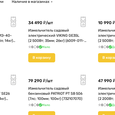
ии
Наличие в магазинах
34 490 ₽/
шт
10 990 ₽
Измельчитель садовый
Измельчи
ИЭ-40-
электрический VIKING GE35L
электрич
л; 14кг)
(2 500Вт; 35мм; 26кг) (6009-011-
(2 500Вт; 
1125)
0
0
Мало
0
0
Д
В корзину
В корз
79 290 ₽/
шт
47 990 ₽
Измельчитель садовый
Измельчи
 SE26
бензиновый PATRIOT PT SB 506
электрич
4кг)
(7лс; 100мм; 100кг) (732107070)
(2 200Вт; 
011-1175)
0
0
Мало
0
0
Д