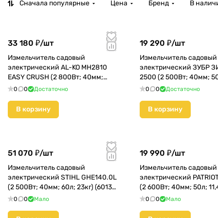
Сначала популярные
Цена
Бренд
В налич
33 180 ₽/
шт
19 290 ₽/
шт
Измельчитель садовый
Измельчитель садовый
электрический AL-KO MH2810
электрический ЗУБР З
EASY CRUSH (2 800Вт; 40мм;
2500 (2 500Вт; 40мм; 50
48л; 25кг) (113872)
(ЗИЭ-40-2500) КМС01
0
0
Достаточно
0
0
Достаточно
В корзину
В корзину
51 070 ₽/
шт
19 990 ₽/
шт
Измельчитель садовый
Измельчитель садовый
электрический STIHL GHE140.0L
электрический PATRIOT
(2 500Вт; 40мм; 60л; 23кг) (6013-
(2 600Вт; 40мм; 50л; 11,
011-1136)
(732304626)
0
0
Мало
0
0
Мало