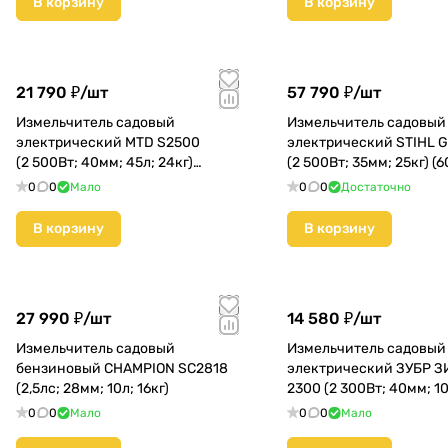
В корзину
В корзину
21 790 ₽/
шт
57 790 ₽/
шт
Измельчитель садовый
Измельчитель садовый
электрический MTD S2500
электрический STIHL 
(2 500Вт; 40мм; 45л; 24кг)
(2 500Вт; 35мм; 25кг) (
(24AC7B2B600)
1130)
0
0
Мало
0
0
Достаточно
В корзину
В корзину
27 990 ₽/
шт
14 580 ₽/
шт
Измельчитель садовый
Измельчитель садовый
бензиновый CHAMPION SC2818
электрический ЗУБР З
(2,5лс; 28мм; 10л; 16кг)
2300 (2 300Вт; 40мм; 10
(ЗИЭ-40-2300) КМС01
0
0
Мало
0
0
Мало