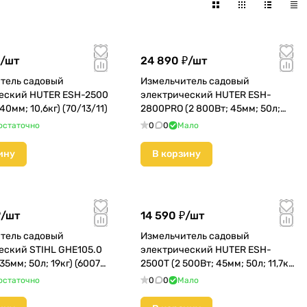
/
шт
24 890 ₽/
шт
тель садовый
Измельчитель садовый
еский HUTER ESH-2500
электрический HUTER ESH-
40мм; 10,6кг) (70/13/11)
2800PRO (2 800Вт; 45мм; 50л;
29кг) (70/13/17)
остаточно
0
0
Мало
ину
В корзину
/
шт
14 590 ₽/
шт
тель садовый
Измельчитель садовый
еский STIHL GHE105.0
электрический HUTER ESH-
35мм; 50л; 19кг) (6007-
2500T (2 500Вт; 45мм; 50л; 11,7кг)
(70/13/16)
остаточно
0
0
Мало