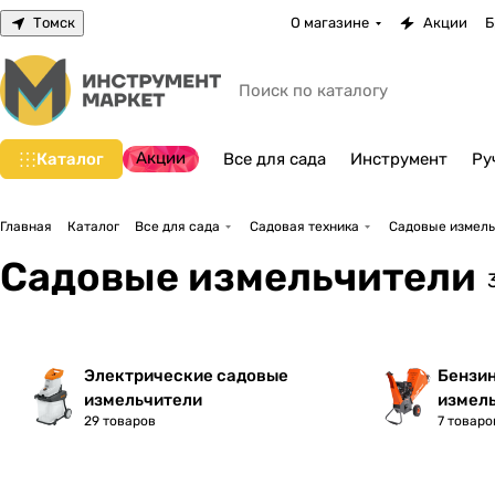
Томск
О магазине
Акции
Б
Акции
Каталог
Все для сада
Инструмент
Ру
Главная
Каталог
Все для сада
Садовая техника
Садовые измель
Садовые измельчители
Электрические садовые
Бензи
измельчители
измел
29 товаров
7 товаро