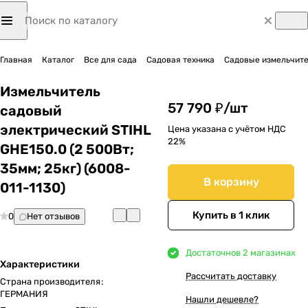
Главная
Каталог
Все для сада
Садовая техника
Садовые измельчит
Измельчитель
57 790 ₽/
шт
садовый
электрический STIHL
Цена указана с учётом НДС
22%
GHE150.0 (2 500Вт;
35мм; 25кг) (6008-
В корзину
011-1130)
Купить в 1 клик
0
Нет отзывов
Достаточно
в 2 магазинах
Характеристики
Рассчитать доставку
Страна производителя
:
ГЕРМАНИЯ
Нашли дешевле?