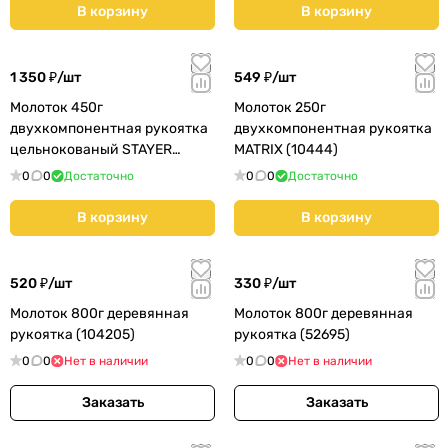
В корзину
В корзину
1 350 ₽/
шт
549 ₽/
шт
Молоток 450г
Молоток 250г
двухкомпонентная рукоятка
двухкомпонентная рукоятка
цельнокованый STAYER
MATRIX (10444)
STRIKE (2025-450)
0
0
Достаточно
0
0
Достаточно
В корзину
В корзину
520 ₽/
шт
330 ₽/
шт
Молоток 800г деревянная
Молоток 800г деревянная
рукоятка (104205)
рукоятка (52695)
0
0
Нет в наличии
0
0
Нет в наличии
Заказать
Заказать