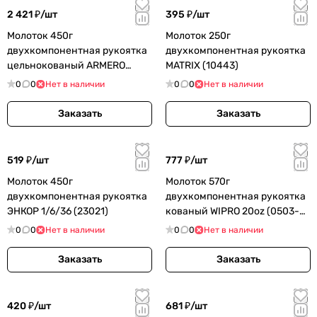
2 421 ₽/
шт
395 ₽/
шт
Молоток 450г
Молоток 250г
двухкомпонентная рукоятка
двухкомпонентная рукоятка
цельнокованый ARMERO
MATRIX (10443)
(A630/145)
0
0
Нет в наличии
0
0
Нет в наличии
Заказать
Заказать
519 ₽/
шт
777 ₽/
шт
Молоток 450г
Молоток 570г
двухкомпонентная рукоятка
двухкомпонентная рукоятка
ЭНКОР 1/6/36 (23021)
кованый WIPRO 20oz (0503-
570)
0
0
Нет в наличии
0
0
Нет в наличии
Заказать
Заказать
420 ₽/
шт
681 ₽/
шт