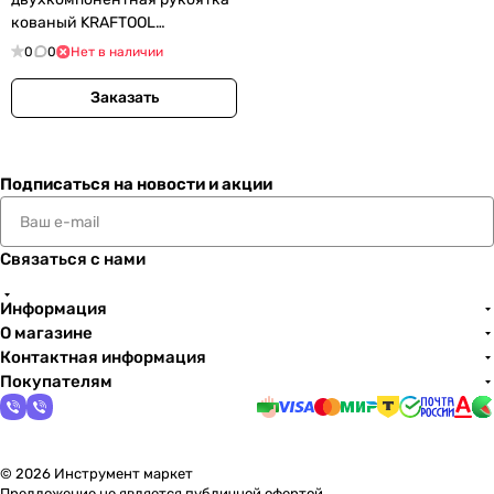
кованый KRAFTOOL
FIBERGLASS (20265-56)
0
0
Нет в наличии
Заказать
Подписаться
на новости и акции
Связаться с нами
Информация
О магазине
Контактная информация
Покупателям
© 2026 Инструмент маркет
Предложение не является публичной офертой.