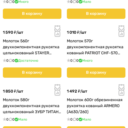
(350001020)
0
0
Много
0
0
Мало
В корзину
В корзину
1 590 ₽/
шт
1 010 ₽/
шт
Молоток 560г
Молоток 570г
двухкомпонентная рукоятка
двухкомпонентная рукоятка
цельнокованый STAYER
кованый PATRIOT СHF-570
STRIKE (2025-560)
(350001024)
0
0
Достаточно
0
0
Много
В корзину
В корзину
1 850 ₽/
шт
1 492 ₽/
шт
Молоток 580г
Молоток 600г обрезиненная
двухкомпонентная рукоятка
рукоятка кованый ARMERO
цельнокованый ЗУБР ТИТАН
(A630/260)
(20258-580)
0
0
Мало
0
0
Мало