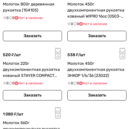
Молоток 800г деревянная
Молоток 450г
рукоятка (104105)
двухкомпонентная рукоятка
кованый WIPRO 16oz (0503-
0
0
Нет в наличии
450)
0
0
Нет в наличии
Заказать
Заказать
520 ₽/
шт
538 ₽/
шт
Молоток 225г
Молоток 450г
двухкомпонентная рукоятка
двухкомпонентная рукоятка
кованый STAYER COMPACT
ЭНКОР 1/6/36 (23022)
(2026-225)
0
0
Нет в наличии
0
0
Нет в наличии
Заказать
Заказать
1 080 ₽/
шт
Молоток 560г
двухкомпонентная рукоятка