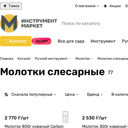
Томск
О магазине
Акции
Б
Акции
Каталог
Все для сада
Инструмент
Ру
Главная
Каталог
Ручной инструмент
Молотки
Молотки слесарн
Молотки слесарные
77
Сначала популярные
Цена
Бренд
В налич
2 770 ₽/
шт
2 530 ₽/
шт
Молоток 800г кованый Carbon
Молоток 300г кованый 