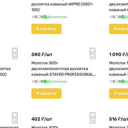
рукоятка кованый WIPRO (0501-
двухкомп
100)
кованый 
0
0
Достаточно
0
0
Д
В корзину
В корз
580 ₽/
шт
1 090 ₽/
Молоток 500г
Молоток 1
оятка
двухкомпонентная рукоятка
двухкомп
400)
кованый STAYER PROFESSIONAL
кованый 
(20050-05_z01)
0
0
Достаточно
0
0
Д
В корзину
В корз
402 ₽/
шт
516 ₽/
ш
понентная
Молоток 400г
Молоток 