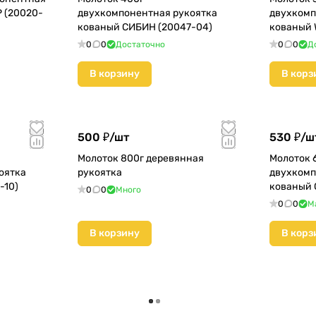
 (20020-
двухкомпонентная рукоятка
двухкомп
кованый СИБИН (20047-04)
кованый 
0
0
Достаточно
0
0
Д
В корзину
В корз
500 ₽/
шт
530 ₽/
ш
Молоток 800г деревянная
Молоток 
оятка
рукоятка
двухкомп
-10)
кованый 
0
0
Много
0
0
М
В корзину
В корз
Загрузить еще