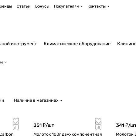
ренды
Статьи
Бонусы
Покупателям
Контакты
чной инструмент
Климатическое оборудование
Клининг
ые
ии
Наличие в магазинах
351 ₽/
шт
341 ₽/
ш
Carbon
Молоток 100г двухкомпонентная
Молоток 