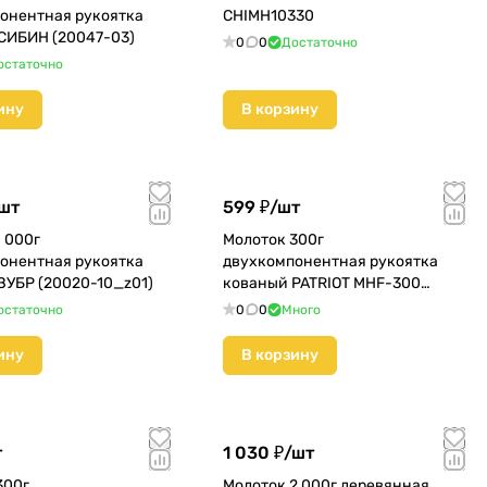
онентная рукоятка
CHIMH10330
СИБИН (20047-03)
0
0
Достаточно
остаточно
ину
В корзину
шт
599 ₽/
шт
 000г
Молоток 300г
онентная рукоятка
двухкомпонентная рукоятка
ЗУБР (20020-10_z01)
кованый PATRIOT MHF-300
(350001010)
остаточно
0
0
Много
ину
В корзину
т
1 030 ₽/
шт
300г
Молоток 2 000г деревянная