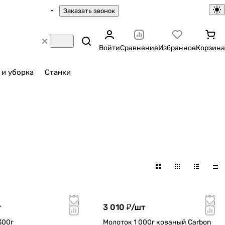
Заказать звонок
Войти
Сравнение
Избранное
Корзина
 и уборка
Станки
т
3 010 ₽/
шт
300г
Молоток 1 000г кованый Carbon