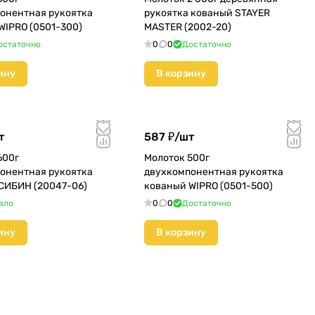
онентная рукоятка
рукоятка кованый STAYER
WIPRO (0501-300)
MASTER (2002-20)
остаточно
0
0
Достаточно
ину
В корзину
т
587 ₽/
шт
600г
Молоток 500г
онентная рукоятка
двухкомпонентная рукоятка
СИБИН (20047-06)
кованый WIPRO (0501-500)
ало
0
0
Достаточно
ину
В корзину