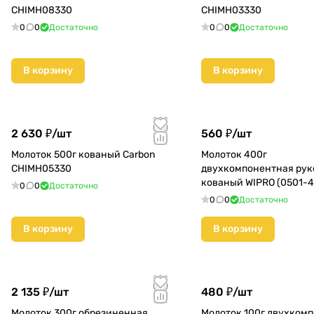
CHIMH08330
CHIMH03330
0
0
Достаточно
0
0
Достаточно
В корзину
В корзину
2 630 ₽/
шт
560 ₽/
шт
Молоток 500г кованый Carbon
Молоток 400г
CHIMH05330
двухкомпонентная рук
кованый WIPRO (0501-
0
0
Достаточно
0
0
Достаточно
В корзину
В корзину
2 135 ₽/
шт
480 ₽/
шт
Молоток 300г обрезиненная
Молоток 100г двухком