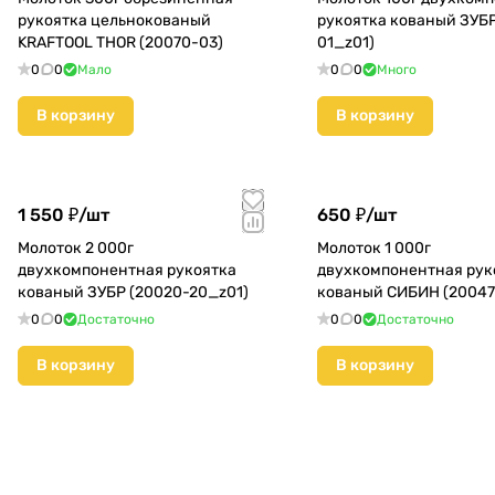
рукоятка цельнокованый
рукоятка кованый ЗУБР
KRAFTOOL THOR (20070-03)
01_z01)
0
0
Мало
0
0
Много
В корзину
В корзину
1 550 ₽/
шт
650 ₽/
шт
Молоток 2 000г
Молоток 1 000г
двухкомпонентная рукоятка
двухкомпонентная рук
кованый ЗУБР (20020-20_z01)
кованый СИБИН (20047
0
0
Достаточно
0
0
Достаточно
В корзину
В корзину