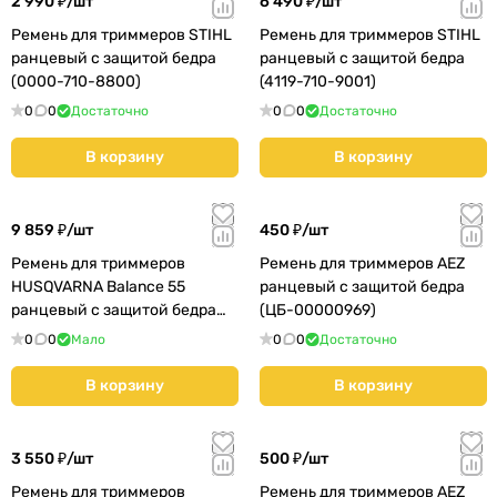
2 990 ₽/
шт
6 490 ₽/
шт
Ремень для триммеров STIHL
Ремень для триммеров STIHL
ранцевый с защитой бедра
ранцевый с защитой бедра
(0000-710-8800)
(4119-710-9001)
0
0
Достаточно
0
0
Достаточно
В корзину
В корзину
9 859 ₽/
шт
450 ₽/
шт
Ремень для триммеров
Ремень для триммеров AEZ
HUSQVARNA Balance 55
ранцевый с защитой бедра
ранцевый с защитой бедра
(ЦБ-00000969)
(5372757-01)
0
0
Мало
0
0
Достаточно
В корзину
В корзину
3 550 ₽/
шт
500 ₽/
шт
Ремень для триммеров
Ремень для триммеров AEZ