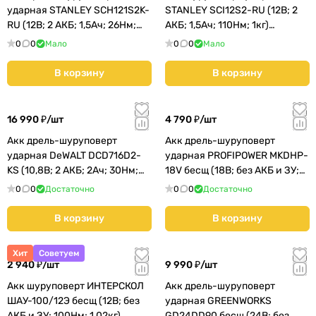
ударная STANLEY SCH121S2K-
STANLEY SCI12S2-RU (12В; 2
RU (12В; 2 АКБ; 1,5Ач; 26Нм;
АКБ; 1,5Ач; 110Нм; 1кг)
1,1кг)
(SCI121S2K-RU)
0
0
Мало
0
0
Мало
В корзину
В корзину
16 990 ₽/
шт
4 790 ₽/
шт
Акк дрель-шуруповерт
Акк дрель-шуруповерт
ударная DeWALT DCD716D2-
ударная PROFIPOWER MKDHP-
KS (10,8В; 2 АКБ; 2Ач; 30Нм;
18V бесщ (18В; без АКБ и ЗУ;
1,65кг)
80Нм; 1,8кг) (E0162)
0
0
Достаточно
0
0
Достаточно
В корзину
В корзину
Хит
Советуем
2 940 ₽/
шт
9 990 ₽/
шт
Акк шуруповерт ИНТЕРСКОЛ
Акк дрель-шуруповерт
ШАУ-100/12Э бесщ (12В; без
ударная GREENWORKS
АКБ и ЗУ; 100Нм; 1,02кг)
GD24DD90 бесщ (24В; без