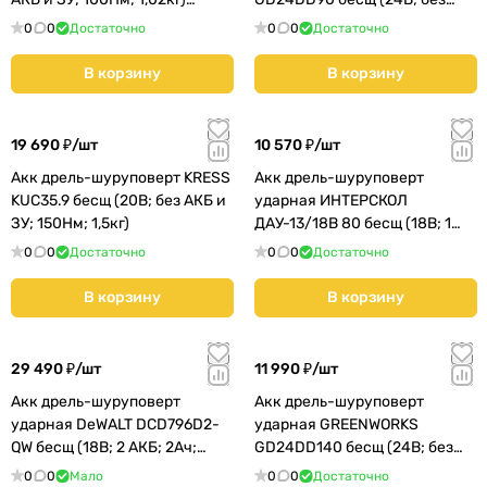
(808.0.0.70)
АКБ и ЗУ; 90Нм; 1,54кг)
0
0
Достаточно
0
0
Достаточно
(3707507)
В корзину
В корзину
19 690 ₽/
шт
10 570 ₽/
шт
Акк дрель-шуруповерт KRESS
Акк дрель-шуруповерт
KUC35.9 бесщ (20В; без АКБ и
ударная ИНТЕРСКОЛ
ЗУ; 150Нм; 1,5кг)
ДАУ-13/18В 80 бесщ (18В; 1
АКБ; 4Ач; 80Нм; кейс)
0
0
Достаточно
0
0
Достаточно
(786.4.1.70)
В корзину
В корзину
29 490 ₽/
шт
11 990 ₽/
шт
Акк дрель-шуруповерт
Акк дрель-шуруповерт
ударная DeWALT DCD796D2-
ударная GREENWORKS
QW бесщ (18В; 2 АКБ; 2Ач;
GD24DD140 бесщ (24В; без
70Нм; 1,6кг)
АКБ и ЗУ; 140Нм; 1,87кг)
0
0
Мало
0
0
Достаточно