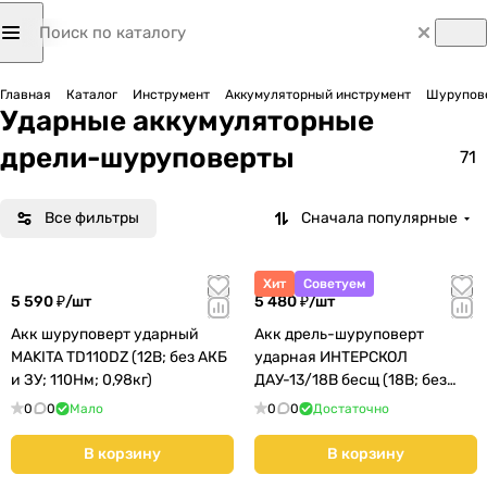
Главная
Каталог
Инструмент
Аккумуляторный инструмент
Шурупов
Ударные аккумуляторные
дрели-шуруповерты
71
Все фильтры
Сначала популярные
Хит
Советуем
5 590 ₽/
шт
5 480 ₽/
шт
Акк шуруповерт ударный
Акк дрель-шуруповерт
MAKITA TD110DZ (12В; без АКБ
ударная ИНТЕРСКОЛ
и ЗУ; 110Нм; 0,98кг)
ДАУ-13/18В бесщ (18В; без
АКБ и ЗУ; 60Нм; кейс)
0
0
Мало
0
0
Достаточно
(574.0.0.70)
В корзину
В корзину