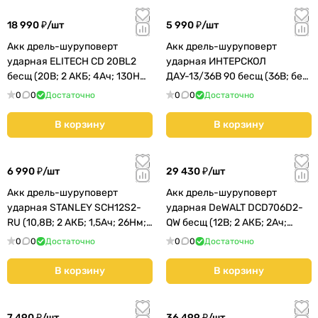
18 990 ₽/
шт
5 990 ₽/
шт
Акк дрель-шуруповерт
Акк дрель-шуруповерт
ударная ELITECH CD 20BL2
ударная ИНТЕРСКОЛ
бесщ (20В; 2 АКБ; 4Ач; 130Нм;
ДАУ-13/36В 90 бесщ (36В; без
кейс) (E2201.042.02)
АКБ и ЗУ; 90Нм; 1,6кг)
0
0
Достаточно
0
0
Достаточно
(860.0.0.
В корзину
В корзину
6 990 ₽/
шт
29 430 ₽/
шт
Акк дрель-шуруповерт
Акк дрель-шуруповерт
ударная STANLEY SCH12S2-
ударная DeWALT DCD706D2-
RU (10,8В; 2 АКБ; 1,5Ач; 26Нм;
QW бесщ (12В; 2 АКБ; 2Ач;
1кг)
57,5Нм; 0,96кг)
0
0
Достаточно
0
0
Достаточно
В корзину
В корзину
7 490 ₽/
шт
36 499 ₽/
шт