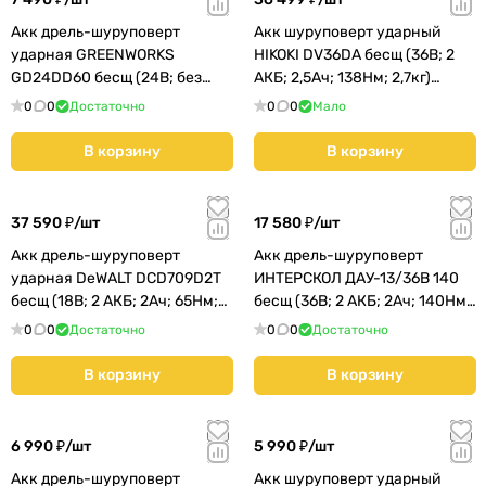
Акк дрель-шуруповерт
Акк шуруповерт ударный
ударная GREENWORKS
HIKOKI DV36DA бесщ (36В; 2
GD24DD60 бесщ (24В; без
АКБ; 2,5Ач; 138Нм; 2,7кг)
АКБ и ЗУ; 60Нм; 1,4кг)
(DV36DARGZ)
0
0
Достаточно
0
0
Мало
(3704107)
В корзину
В корзину
37 590 ₽/
шт
17 580 ₽/
шт
Акк дрель-шуруповерт
Акк дрель-шуруповерт
ударная DeWALT DCD709D2T
ИНТЕРСКОЛ ДАУ-13/36В 140
бесщ (18В; 2 АКБ; 2Ач; 65Нм;
бесщ (36В; 2 АКБ; 2Ач; 140Нм;
1,2кг)
кейс) (852.2.2.70)
0
0
Достаточно
0
0
Достаточно
В корзину
В корзину
6 990 ₽/
шт
5 990 ₽/
шт
Акк дрель-шуруповерт
Акк шуруповерт ударный