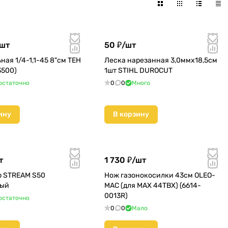
шт
50 ₽/
шт
ная 1/4-1,1-45 8"см TEH
Леска нарезанная 3,0ммх18,5см
3500)
1шт STIHL DUROCUT
остаточно
0
0
Много
ину
В корзину
т
1 730 ₽/
шт
 STREAM S50
Нож газонокосилки 43см OLEO-
ный
MAC (для MAX 44TBX) (6614-
0013R)
остаточно
0
0
Мало