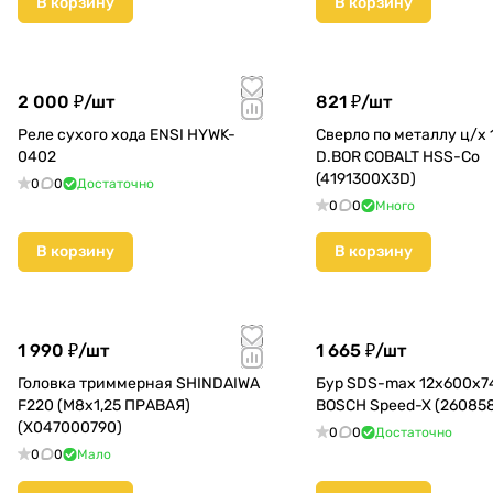
В корзину
В корзину
2 000 ₽/
шт
821 ₽/
шт
Реле сухого хода ENSI HYWK-
Сверло по металлу ц/х
0402
D.BOR COBALT HSS-Co
(4191300X3D)
0
0
Достаточно
0
0
Много
В корзину
В корзину
1 990 ₽/
шт
1 665 ₽/
шт
Головка триммерная SHINDAIWA
Бур SDS-max 12х600х
F220 (M8х1,25 ПРАВАЯ)
BOSCH Speed-X (26085
(X047000790)
0
0
Достаточно
0
0
Мало