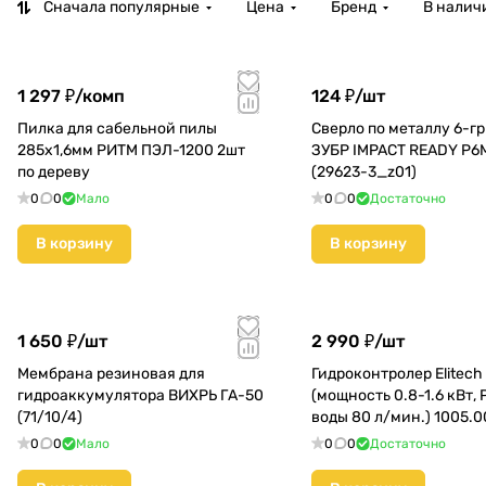
Сначала популярные
Цена
Бренд
В налич
1 297 ₽/
комп
124 ₽/
шт
Пилка для сабельной пилы
Сверло по металлу 6-г
285х1,6мм РИТМ ПЭЛ-1200 2шт
ЗУБР IMPACT READY Р6
по дереву
(29623-3_z01)
0
0
Мало
0
0
Достаточно
В корзину
В корзину
1 650 ₽/
шт
2 990 ₽/
шт
Мембрана резиновая для
Гидроконтролер Elitech
гидроаккумулятора ВИХРЬ ГА-50
(мощность 0.8-1.6 кВт,
(71/10/4)
воды 80 л/мин.) 1005.
0
0
Мало
0
0
Достаточно