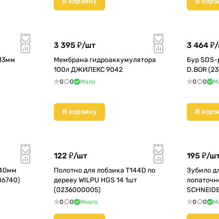
В корзину
В корз
3 395 ₽/
шт
3 464 ₽/
 13мм
Мембрана гидроаккумулятора
Бур SDS-
100л ДЖИЛЕКС 9042
D.BOR (23
0
0
Мало
0
0
М
В корзину
В корз
122 ₽/
шт
195 ₽/
ш
740мм
Полотно для лобзика T144D по
Зубило д
86740)
дереву WILPU HGS 14 1шт
лопаточн
(0236000005)
SCHNEIDE
0
0
Много
0
0
М