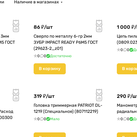
ии
Наличие в магазинах
86 ₽/
шт
1 000 ₽/
р 3мм
Сверло по металлу 6-гр 2мм
Цепь пиль
М5 ГОСТ
ЗУБР IMPACT READY Р6М5 ГОСТ
(0809.02
(29623-2_z01)
0
0
Д
0
0
Достаточно
В корзину
В корз
319 ₽/
шт
290 ₽/
ш
Головка триммерная PATRIOT DL-
Манометр
 Расход
1219 (Специальное) (807112219)
радиаль
000300
0
0
Мало
0
0
Д