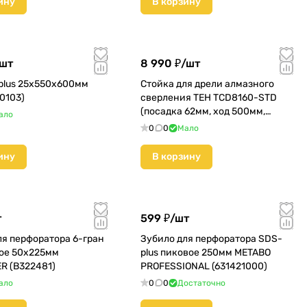
ину
В корзину
шт
8 990 ₽/
шт
plus 25х550х600мм
Стойка для дрели алмазного
0103)
сверления TEH TCD8160-STD
(посадка 62мм, ход 500мм,
ало
8,92кг) (TCD8160-STD)
0
0
Мало
ину
В корзину
т
599 ₽/
шт
ля перфоратора 6-гран
Зубило для перфоратора SDS-
ое 50х225мм
plus пиковое 250мм METABO
R (В322481)
PROFESSIONAL (631421000)
ало
0
0
Достаточно