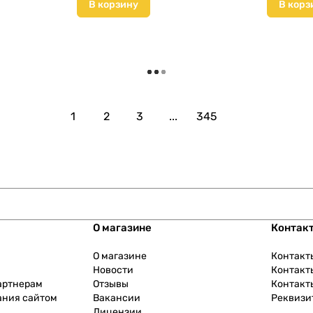
В корзину
В корз
Загрузить еще
1
2
3
...
345
О магазине
Контак
О магазине
Контакт
Новости
Контакт
артнерам
Отзывы
Контакт
ания сайтом
Вакансии
Реквизи
Лицензии