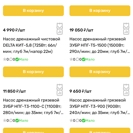
В корзину
В корзину
4 990 ₽/
шт
19 050 ₽/
шт
Насос дренажный чистовой
Насос дренажный грязевой
DELTA КИТ-5,8 (725Вт; 66л/
ЗУБР НПГ-Т5-1500 (1500Вт;
мин; глуб 7м/напор 22м)
290л/мин; до 20мм; глуб 7м/
напор 23м)
0
0
Мало
0
0
Мало
В корзину
В корзину
11 850 ₽/
шт
9 650 ₽/
шт
Насос дренажный грязевой
Насос дренажный грязевой
ЗУБР НПГ-Т3-1100-С (1100Вт;
ЗУБР НПГ-Т3-900 (900Вт;
280л/мин; до 35мм; глуб 7м/
240л/мин; до 35мм; глуб 7м/
напор 10,5м) КМС01
напор 8,5м) КМС01
0
0
Мало
0
0
Мало
В корзину
В корзину