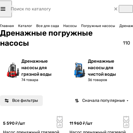
Главная
Каталог
Все для сада
Насосы
Погружные насосы
Дренаж
Дренажные погружные
насосы
110
Дренажные
Дренажные
насосы для
насосы для
грязной воды
чистой воды
74 товара
36 товаров
Все фильтры
Сначала популярные
5 590 ₽/
шт
11 960 ₽/
шт
Насос дренажный грязевой
Насос дренажный грязевой