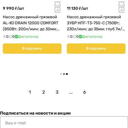
9 990 ₽/
шт
11 130 ₽/
шт
Насос дренажный грязевой
Насос дренажный грязевой
AL-KO DRAIN 12000 COMFORT
ЗУБР НПГ-Т3-750-С (750Вт;
(850Вт; 200л/мин; до 30мм;
230л/мин; до 35мм; глуб 7м/
глуб 5м/напор 10м) (11
напор 8м) КМС01
0
0
Достаточно
0
0
Достаточно
В корзину
В корзину
Загрузить еще
1
2
3
...
6
Подписаться
на новости и акции