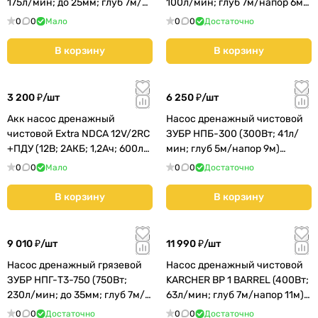
175л/мин; до 25мм; глуб 7м/
100л/мин; глуб 7м/напор 6м)
напор 7м) (0.013.0102)
КМС01
0
0
Мало
0
0
Достаточно
В корзину
В корзину
3 200 ₽/
шт
6 250 ₽/
шт
Акк насос дренажный
Насос дренажный чистовой
чистовой Extra NDCA 12V/2RC
ЗУБР НПБ-300 (300Вт; 41л/
+ПДУ (12В; 2АКБ; 1,2Ач; 600л/
мин; глуб 5м/напор 9м)
ч; напор 1,5м)
КМС01
0
0
Мало
0
0
Достаточно
В корзину
В корзину
9 010 ₽/
шт
11 990 ₽/
шт
Насос дренажный грязевой
Насос дренажный чистовой
ЗУБР НПГ-Т3-750 (750Вт;
KARCHER BP 1 BARREL (400Вт;
230л/мин; до 35мм; глуб 7м/
63л/мин; глуб 7м/напор 11м)
напор 8м) КМС01
(1.645-460.0)
0
0
Достаточно
0
0
Достаточно