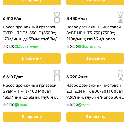
6 810 ₽/
шт
8 480 ₽/
шт
Насос дренажный грязевой
Насос дренажный чистовой
ЗУБР НПГ-Т3-550-С (550Вт;
ЗУБР НПЧ-Т3-750 (750Вт;
170л/мин; до 35мм; глуб 7м/
210л/мин; глуб 7м/напор
напор 7м) КМС01
8,5м) КМС01
0
0
Достаточно
0
0
Достаточно
В корзину
В корзину
6 610 ₽/
шт
6 390 ₽/
шт
Насос дренажный грязевой
Насос дренажный чистовой
ЗУБР НПГ-Т3-400 (400Вт;
ELITECH НПК 800-30 (1 000Вт;
135л/мин; до 35мм; глуб 7м/
92л/мин; глуб 7м/напор 30м)
напор 5м) КМС01
(195702)
0
0
Мало
0
0
Мало
В корзину
В корзину