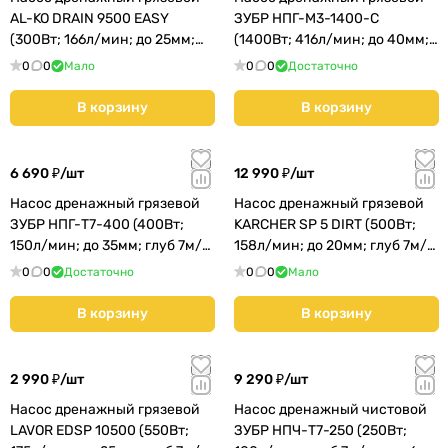
AL-KO DRAIN 9500 EASY
ЗУБР НПГ-М3-1400-С
(300Вт; 166л/мин; до 25мм;
(1400Вт; 416л/мин; до 40мм;
глуб 5м/напор 6м) (113962)
глуб 7м/напор 11м) КМС01
0
0
Мало
0
0
Достаточно
В корзину
В корзину
6 690 ₽/
шт
12 990 ₽/
шт
Насос дренажный грязевой
Насос дренажный грязевой
ЗУБР НПГ-Т7-400 (400Вт;
KARCHER SP 5 DIRT (500Вт;
150л/мин; до 35мм; глуб 7м/
158л/мин; до 20мм; глуб 7м/
напор 5м) КМС01
напор 7м) (1.645-503.0
0
0
Достаточно
0
0
Мало
В корзину
В корзину
2 990 ₽/
шт
9 290 ₽/
шт
Насос дренажный грязевой
Насос дренажный чистовой
LAVOR EDSP 10500 (550Вт;
ЗУБР НПЧ-Т7-250 (250Вт;