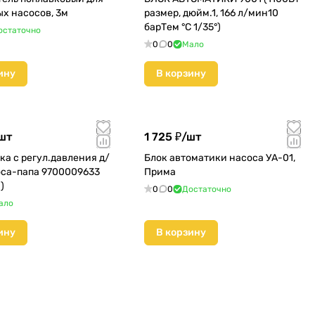
х насосов, 3м
размер, дюйм.1, 166 л/мин10
барТем °C 1/35°)
остаточно
0
0
Мало
ину
В корзину
шт
1 725 ₽/
шт
ка с регул.давления д/
Блок автоматики насоса УА-01,
оса-папа 9700009633
Прима
)
0
0
Достаточно
ало
ину
В корзину