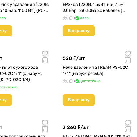
блок управления (220B;
EPS-6A (220В, 1,5кВт, нач.1,5-
р 10 Бар; 1100 Вт ) (PC-
3,0Бар, раб.10Бар,с кабелем)
(EPS-6A 2.2KWc)
ало
0
0
Мало
ину
В корзину
т
520 ₽/
шт
ты от сухого хода
Реле давления STREAM PS-02C
-02C 1/4" (с наруж.
1/4" (наруж.резьба)
(S-PC-02C 1/4)
0
0
Достаточно
остаточно
ину
В корзину
т
3 260 ₽/
шт
ель поплавковый для
БЛОК АВТОМАТИКИ 9001 (1100Вт