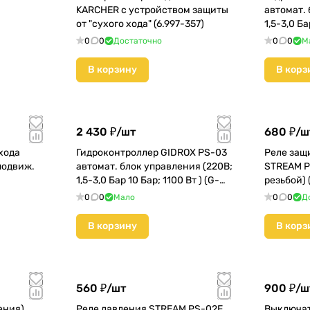
KARCHER с устройством защиты
автомат. 
от "сухого хода" (6.997-357)
1,5-3,0 Ба
59)
0
0
Достаточно
0
0
М
В корзину
В корз
2 430 ₽/
шт
680 ₽/
ш
хода
Гидроконтроллер GIDROX PS-03
Реле защи
подвиж.
автомат. блок управления (220В;
STREAM PC
1,5-3,0 Бар 10 Бар; 1100 Вт ) (G-
резьбой) 
PS-03)
0
0
Мало
0
0
Д
В корзину
В корз
560 ₽/
шт
900 ₽/
ш
ения)
Реле давления STREAM PS-02F
Выключат