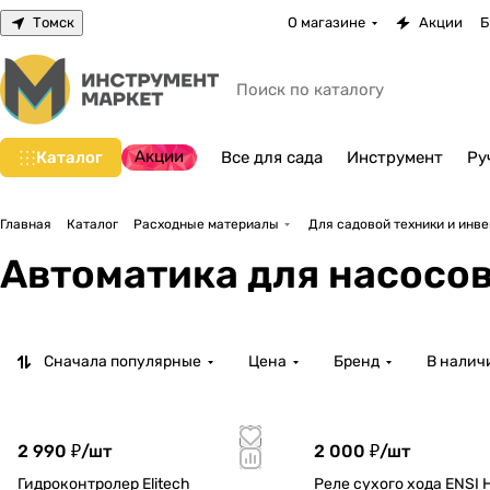
Томск
О магазине
Акции
Б
Акции
Каталог
Все для сада
Инструмент
Ру
Главная
Каталог
Расходные материалы
Для садовой техники и инв
Автоматика для насосо
Сначала популярные
Цена
Бренд
В налич
2 990 ₽/
шт
2 000 ₽/
шт
Гидроконтролер Elitech
Реле сухого хода ENSI