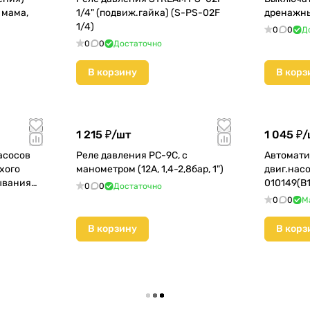
 мама,
1/4" (подвиж.гайка) (S-PS-02F
дренажны
1/4)
0
0
Д
0
0
Достаточно
В корзину
В корз
1 215 ₽/
шт
1 045 ₽/
асосов
Реле давления РС-9С, с
Автомати
хого
манометром (12А, 1,4-2,8бар, 1")
двиг.нас
ывания
010149(B1
0
0
Достаточно
0
0
М
В корзину
В корз
Загрузить еще