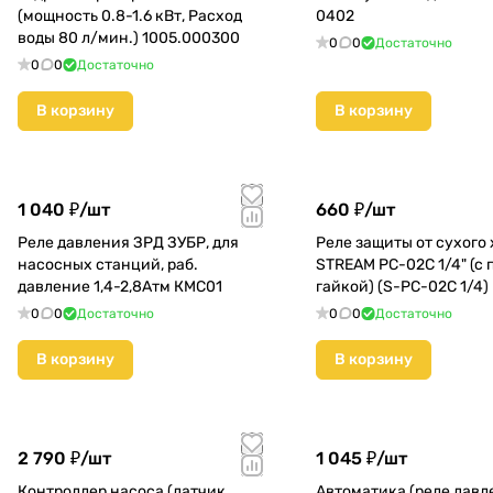
(мощность 0.8-1.6 кВт, Расход
0402
воды 80 л/мин.) 1005.000300
0
0
Достаточно
0
0
Достаточно
В корзину
В корзину
1 040 ₽/
шт
660 ₽/
шт
Реле давления ЗРД ЗУБР, для
Реле защиты от сухого 
насосных станций, раб.
STREAM PC-02C 1/4" (с 
давление 1,4-2,8Атм КМС01
гайкой) (S-PC-02C 1/4)
0
0
Достаточно
0
0
Достаточно
В корзину
В корзину
2 790 ₽/
шт
1 045 ₽/
шт
Контроллер насоса (датчик
Автоматика (реле давл