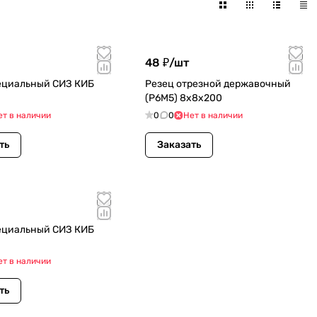
48 ₽/
шт
ециальный СИЗ КИБ
Резец отрезной державочный
(Р6М5) 8х8х200
ет в наличии
0
0
Нет в наличии
ть
Заказать
ециальный СИЗ КИБ
ет в наличии
ть