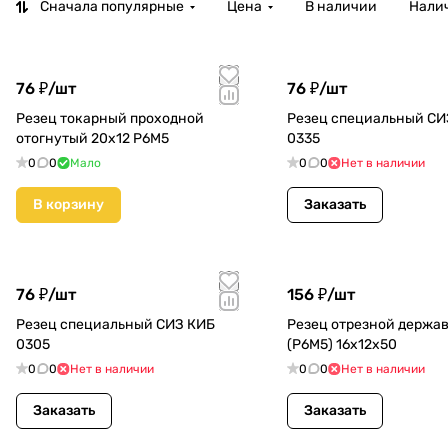
Сначала популярные
Цена
В наличии
Налич
76 ₽/
шт
76 ₽/
шт
Резец токарный проходной
Резец специальный СИ
отогнутый 20х12 Р6М5
0335
0
0
Мало
0
0
Нет в наличии
В корзину
Заказать
76 ₽/
шт
156 ₽/
шт
Резец специальный СИЗ КИБ
Резец отрезной держа
0305
(Р6М5) 16х12х50
0
0
Нет в наличии
0
0
Нет в наличии
Заказать
Заказать