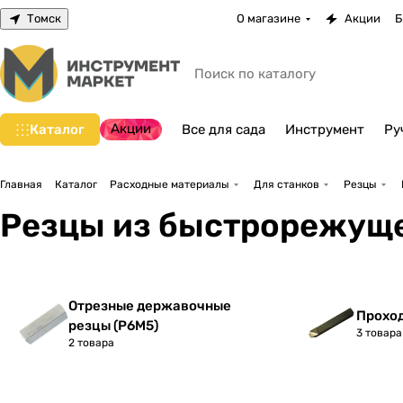
Томск
О магазине
Акции
Б
Акции
Каталог
Все для сада
Инструмент
Ру
Главная
Каталог
Расходные материалы
Для станков
Резцы
Резцы из быстрорежуще
Отрезные державочные
Прохо
резцы (Р6М5)
3 товара
2 товара