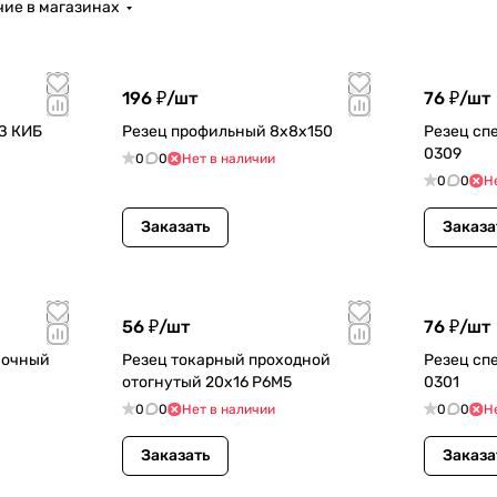
ие в магазинах
196 ₽/
шт
76 ₽/
шт
З КИБ
Резец профильный 8х8х150
Резец сп
0309
0
0
Нет в наличии
0
0
Н
Заказать
Заказа
56 ₽/
шт
76 ₽/
шт
вочный
Резец токарный проходной
Резец сп
отогнутый 20х16 Р6М5
0301
0
0
Нет в наличии
0
0
Н
Заказать
Заказа