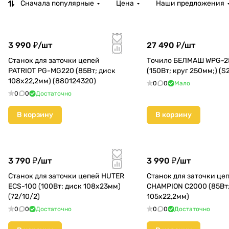
Сначала популярные
Цена
Наши предложения
3 990 ₽/
шт
27 490 ₽/
шт
Станок для заточки цепей
Точило БЕЛМАШ WPG-2
PATRIOT PG-MG220 (85Вт; диск
(150Вт; круг 250мм;) (S
108х22,2мм) (880124320)
0
0
Мало
0
0
Достаточно
В корзину
В корзину
3 790 ₽/
шт
3 990 ₽/
шт
Станок для заточки цепей HUTER
Станок для заточки це
ECS-100 (100Вт; диск 108х23мм)
CHAMPION C2000 (85Вт;
(72/10/2)
105х22,2мм)
0
0
Достаточно
0
0
Достаточно