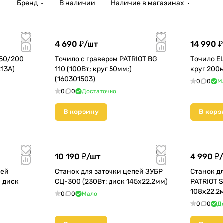
Бренд
В наличии
Наличие в магазинах
4 690 ₽/
шт
14 990 ₽
50/200
Точило с гравером PATRIOT BG
Точило EL
213A)
110 (100Вт; круг 50мм;)
круг 200м
(160301503)
0
0
М
0
0
Достаточно
В корзину
В корз
10 190 ₽/
шт
4 990 ₽/
пей
Станок для заточки цепей ЗУБР
Станок д
 диск
СЦ-300 (230Вт; диск 145х22,2мм)
PATRIOT S
108х22,2
0
0
Мало
0
0
Д