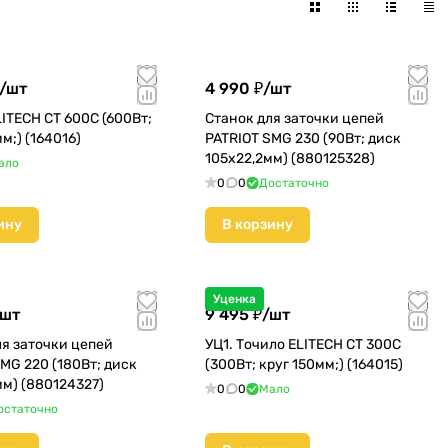
/
шт
4 990 ₽/
шт
ITECH CT 600C (600Вт;
Станок для заточки цепей
м;) (164016)
PATRIOT SMG 230 (90Вт; диск
105х22,2мм) (880125328)
ало
0
0
Достаточно
ину
В корзину
Уценка
шт
9 495 ₽/
шт
ля заточки цепей
УЦ1. Точило ELITECH CT 300C
MG 220 (180Вт; диск
(300Вт; круг 150мм;) (164015)
мм) (880124327)
0
0
Мало
остаточно