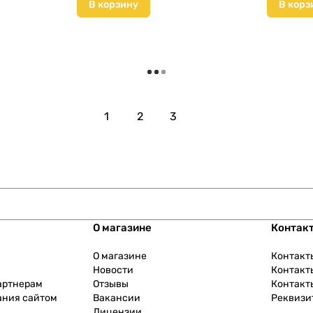
В корзину
В корз
Загрузить еще
1
2
3
О магазине
Контак
О магазине
Контакт
Новости
Контакт
артнерам
Отзывы
Контакт
ания сайтом
Вакансии
Реквизи
Лицензии