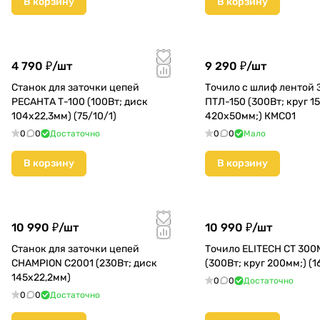
В корзину
В корзину
4 790 ₽/
шт
9 290 ₽/
шт
Станок для заточки цепей
Точило с шлиф лентой 
РЕСАНТА Т-100 (100Вт; диск
ПТЛ-150 (300Вт; круг 1
104х22,3мм) (75/10/1)
420х50мм;) КМС01
0
0
Достаточно
0
0
Мало
В корзину
В корзину
10 990 ₽/
шт
10 990 ₽/
шт
Станок для заточки цепей
Точило ELITECH CT 300
CHAMPION C2001 (230Вт; диск
(300Вт; круг 200мм;) (1
145х22,2мм)
0
0
Достаточно
0
0
Достаточно