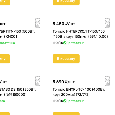
ину
В корзину
шт
5 480 ₽/
шт
УБР ПТМ-150 (500Вт;
Точило ИНТЕРСКОЛ Т-150/150
м;) КМС01
(150Вт; круг 150мм;) (591.1.0.00)
остаточно
0
0
Достаточно
ину
В корзину
/
шт
5 690 ₽/
шт
TABO DS 150 (350Вт;
Точило ВИХРЬ ТС-400 (400Вт;
м;) (619150000)
круг 200мм;) (72/7/3)
ало
0
0
Достаточно