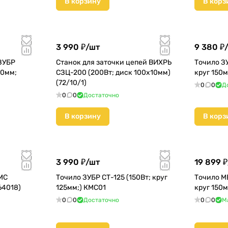
В корзину
В корз
3 990 ₽/
шт
9 380 ₽/
ЗУБР
Станок для заточки цепей ВИХРЬ
Точило З
50мм;
СЗЦ-200 (200Вт; диск 100х10мм)
круг 150м
(72/10/1)
0
0
Д
0
0
Достаточно
В корзину
В корз
3 990 ₽/
шт
19 899 ₽
MC
Точило ЗУБР СТ-125 (150Вт; круг
Точило ME
64018)
125мм;) КМС01
круг 150м
0
0
Достаточно
0
0
М