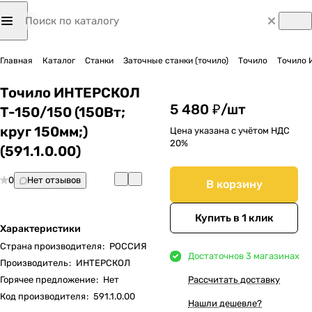
Главная
Каталог
Станки
Заточные станки (точило)
Точило
Точило И
Точило ИНТЕРСКОЛ
5 480 ₽/
шт
Т-150/150 (150Вт;
круг 150мм;)
Цена указана с учётом НДС
20%
(591.1.0.00)
0
Нет отзывов
В корзину
Купить в 1 клик
Характеристики
Страна производителя
:
РОССИЯ
Достаточно
в 3 магазинах
Производитель
:
ИНТЕРСКОЛ
Горячее предложение
:
Нет
Рассчитать доставку
Код производителя
:
591.1.0.00
Нашли дешевле?