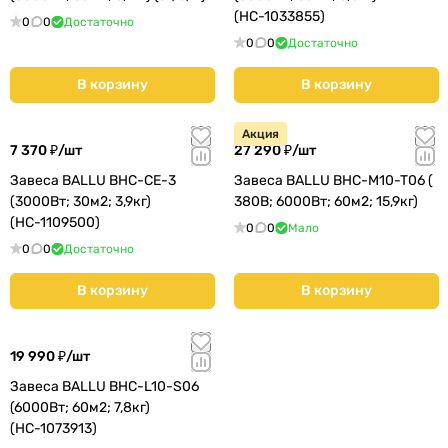
(НС-1033855)
0
0
Достаточно
0
0
Достаточно
В корзину
В корзину
Акция
7 370 ₽/
шт
27 290 ₽/
шт
Завеса BALLU BHC-CE-3
Завеса BALLU BHC-M10-T06 (
(3000Вт; 30м2; 3,9кг)
380В; 6000Вт; 60м2; 15,9кг)
(НС-1109500)
0
0
Мало
0
0
Достаточно
В корзину
В корзину
19 990 ₽/
шт
Завеса BALLU BHC-L10-S06
(6000Вт; 60м2; 7,8кг)
(НС-1073913)