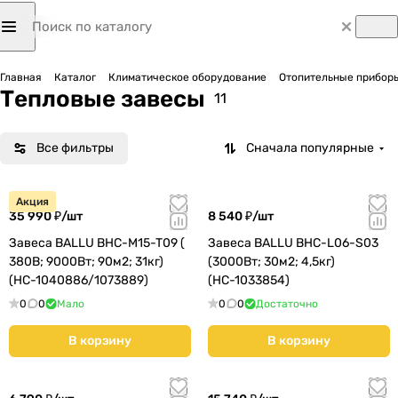
Главная
Каталог
Климатическое оборудование
Отопительные приборы
Тепловые завесы
11
Все фильтры
Сначала популярные
Акция
35 990 ₽/
шт
8 540 ₽/
шт
Завеса BALLU BHC-M15-T09 (
Завеса BALLU BHC-L06-S03
380В; 9000Вт; 90м2; 31кг)
(3000Вт; 30м2; 4,5кг)
(НС-1040886/1073889)
(НС-1033854)
0
0
Мало
0
0
Достаточно
В корзину
В корзину