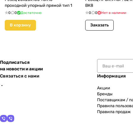
проходной упорный прямой тип 1
ВК8
0
0
Достаточно
0
0
Нет в наличии
В корзину
Заказать
Подписаться
на новости и акции
Связаться с нами
Информация
Акции
Бренды
Поставщикам / п
Правила пользов
Правила продаж