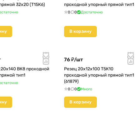
прямой 32х20 (Т15К6)
проходной упорный прямой тип1
остаточно
0
0
Достаточно
ину
В корзину
т
76 ₽/
шт
х20х140 ВК8 проходной
Резец 20х12х100 Т5К10
прямой тип1
проходной упорный прямой тип1
(61879)
остаточно
0
0
Много
ину
В корзину