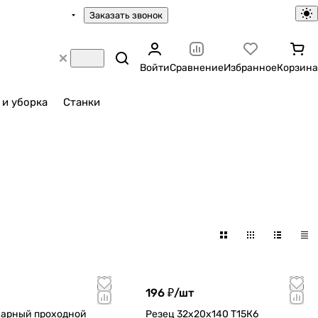
Заказать звонок
Войти
Сравнение
Избранное
Корзина
 и уборка
Станки
196 ₽/
шт
карный проходной
Резец 32х20х140 Т15К6