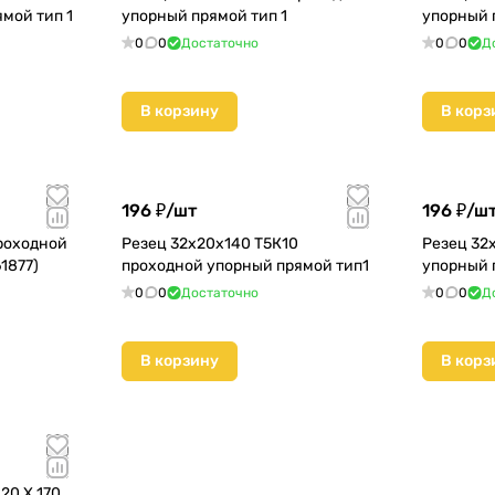
мой тип 1
упорный прямой тип 1
упорный 
0
0
Достаточно
0
0
Д
В корзину
В корз
196 ₽/
шт
196 ₽/
ш
роходной
Резец 32х20х140 Т5К10
Резец 32
1877)
проходной упорный прямой тип1
упорный 
0
0
Достаточно
0
0
Д
В корзину
В корз
20 Х 170