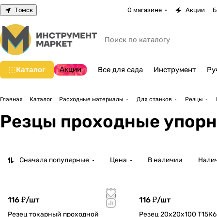
Томск
О магазине
Акции
Б
Акции
Каталог
Все для сада
Инструмент
Ру
Главная
Каталог
Расходные материалы
Для станков
Резцы
Резцы проходные упор
Сначала популярные
Цена
В наличии
Налич
116 ₽/
шт
116 ₽/
шт
Резец токарный проходной
Резец 20х20х100 Т15К6