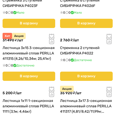
Стремянка 3 ступеней
Стремянка 6 ступеней
СИБИРЯЧКА P4023F
СИБИРЯЧКА P4026F
0
0
Мало
0
0
Мало
В корзину
В корзину
Хит
Акция
31 490 ₽/
шт
2 760 ₽/
шт
Лестница 3х15 3-секционная
Стремянка 2 ступеней
алюминиевый сплав PERILLA
СИБИРЯЧКА P4022
411315 (4,26/10,34м; 25,41кг)
0
0
Достаточно
0
0
Достаточно
В корзину
В корзину
Акция
5 200 ₽/
шт
35 920 ₽/
шт
Лестница 1х11 1-секционная
Лестница 3х17 3-секционная
алюминиевый сплав PERILLA
алюминиевый сплав PERILLA
1111 (3,1м; 4,46кг)
411317 (4,81/8,42/11,99м;