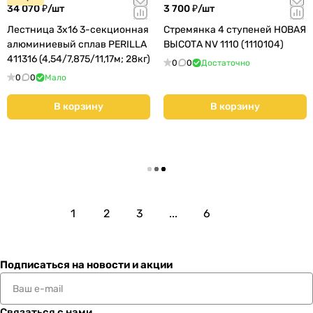
34 070 ₽/
шт
3 700 ₽/
шт
Лестница 3х16 3-секционная
Стремянка 4 ступеней НОВАЯ
алюминиевый сплав PERILLA
ВЫСОТА NV 1110 (1110104)
411316 (4,54/7,875/11,17м; 28кг)
0
0
Достаточно
0
0
Мало
В корзину
В корзину
Загрузить еще
1
2
3
...
6
Подписаться
на новости и акции
Связаться с нами