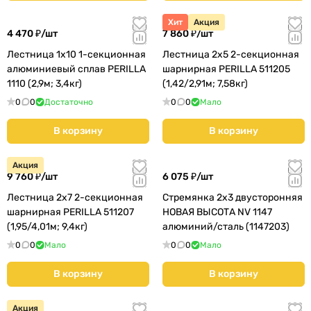
Хит
Акция
4 470 ₽/
шт
7 860 ₽/
шт
Лестница 1х10 1-секционная
Лестница 2х5 2-секционная
алюминиевый сплав PERILLA
шарнирная PERILLA 511205
1110 (2,9м; 3,4кг)
(1,42/2,91м; 7,58кг)
0
0
Достаточно
0
0
Мало
В корзину
В корзину
Акция
9 760 ₽/
шт
6 075 ₽/
шт
Лестница 2х7 2-секционная
Стремянка 2х3 двусторонняя
шарнирная PERILLA 511207
НОВАЯ ВЫСОТА NV 1147
(1,95/4,01м; 9,4кг)
алюминий/сталь (1147203)
0
0
Мало
0
0
Мало
В корзину
В корзину
Акция