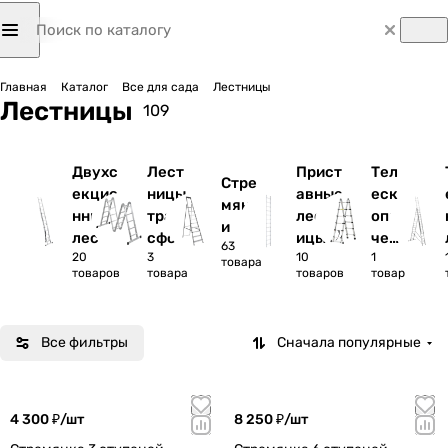
Главная
Каталог
Все для сада
Лестницы
Лестницы
109
Двухс
Лест
Прист
Тел
Стре
екцио
ницы
авные
еск
мянк
нные
тран
лестн
опи
и
лестн
сфор
ицы
чес
63
20
3
10
1
ицы
меры
кие
товара
товаров
товара
товаров
товар
лес
тни
цы
Все фильтры
Сначала популярные
4 300 ₽/
шт
8 250 ₽/
шт