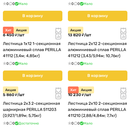
29,2кг)
0
0
Мало
0
0
Мало
В корзину
В корзину
Хит
Акция
Акция
6 450 ₽/
шт
13 820 ₽/
шт
Лестница 1х12 1-секционная
Лестница 2х12 2-секционная
алюминиевый сплав PERILLA
алюминиевый сплав PERILLA
41112 (3,4м; 4,85кг)
411212 (3,43/5,94м; 10,76кг)
0
0
Мало
0
0
Мало
В корзину
В корзину
Акция
Хит
Акция
5 860 ₽/
шт
10 230 ₽/
шт
Лестница 2х3 2-секционная
Лестница 2х10 2-секционная
шарнирная PERILLA 511203
алюминиевый сплав PERILLA
(0,927/1,89м; 5,75кг)
411210 (2,88/4,84м; 7,7кг)
0
0
Достаточно
0
0
Мало