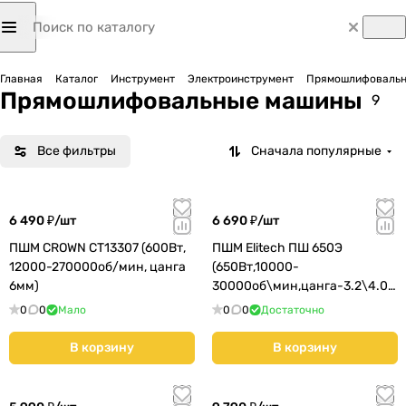
Главная
Каталог
Инструмент
Электроинструмент
Прямошлифоваль
Прямошлифовальные машины
9
Все фильтры
Сначала популярные
6 490 ₽/
шт
6 690 ₽/
шт
ПШМ CROWN CT13307 (600Вт,
ПШМ Elitech ПШ 650Э
12000-270000об/мин, цанга
(650Вт,10000-
6мм)
30000об\мин,цанга-3.2\4.0\
6.0мм,1.45кг,фрезер)
0
0
Мало
0
0
Достаточно
В корзину
В корзину