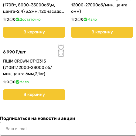
(170Вт, 8000-35000об\м,
12000-27000об/мин, цанга
цанга-2.4\3.2мм, 120насадок,
6мм)
дисплей)
0
0
Достаточно
0
0
Мало
В корзину
В корзину
6 990 ₽/
шт
ПШМ CROWN CT13313
(710Вт,12000-28000 об/
мин,цанга 6мм,2,1кг)
0
0
Мало
В корзину
Подписаться
на новости и акции