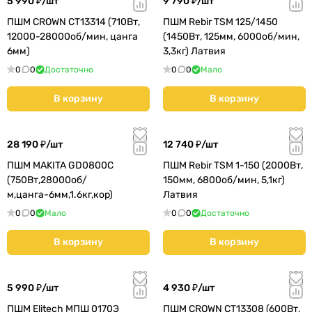
5 990 ₽/
шт
9 790 ₽/
шт
ПШМ CROWN CT13314 (710Вт,
ПШМ Rebir TSM 125/1450
12000-28000об/мин, цанга
(1450Вт, 125мм, 6000об/мин,
6мм)
3,3кг) Латвия
0
0
Достаточно
0
0
Мало
В корзину
В корзину
28 190 ₽/
шт
12 740 ₽/
шт
ПШМ MAKITA GD0800C
ПШМ Rebir TSM 1-150 (2000Вт,
(750Вт,28000об/
150мм, 6800об/мин, 5,1кг)
м,цанга-6мм,1.6кг,кор)
Латвия
0
0
Мало
0
0
Достаточно
В корзину
В корзину
5 990 ₽/
шт
4 930 ₽/
шт
ПШМ Elitech МПШ 0170Э
ПШМ CROWN CT13308 (600Вт,