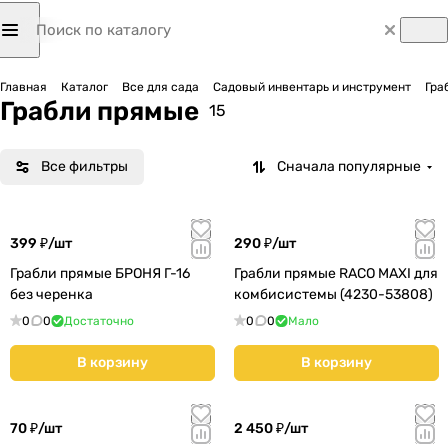
Главная
Каталог
Все для сада
Садовый инвентарь и инструмент
Гра
Грабли прямые
15
Все фильтры
Сначала популярные
399 ₽/
шт
290 ₽/
шт
Грабли прямые БРОНЯ Г-16
Грабли прямые RACO MAXI для
без черенка
комбисистемы (4230-53808)
0
0
Достаточно
0
0
Мало
В корзину
В корзину
70 ₽/
шт
2 450 ₽/
шт