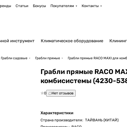
ренды
Статьи
Бонусы
Покупателям
Контакты
чной инструмент
Климатическое оборудование
Клининг
Грабли садовые
Грабли прямые
Грабли прямые RACO MAXI для ком
Грабли прямые RACO MAX
комбисистемы (4230-53
0
Нет отзывов
Характеристики
Страна производителя
:
ТАЙВАНЬ (КИТАЙ)
Производитель
:
RACO