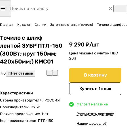
Главная
Каталог
Станки
Заточные станки (точило)
Точило с шлифов
Точило с шлиф
9 290 ₽/
шт
лентой ЗУБР ПТЛ-150
(300Вт; круг 150мм;
Цена указана с учётом НДС
20%
420х50мм;) КМС01
0
Нет отзывов
В корзину
Купить в 1 клик
Характеристики
Страна производителя
:
РОССИЯ
Мало
в 1 магазине
Производитель
:
ЗУБР
Горячее предложение
:
Нет
Рассчитать доставку
Код производителя
:
ПТЛ-150
Нашли дешевле?