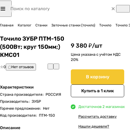
Главная
Каталог
Станки
Заточные станки (точило)
Точило
Точило 
Точило ЗУБР ПТМ-150
9 380 ₽/
шт
(500Вт; круг 150мм;)
КМС01
Цена указана с учётом НДС
20%
0
Нет отзывов
В корзину
Характеристики
Купить в 1 клик
Страна производителя
:
РОССИЯ
Производитель
:
ЗУБР
Достаточно
в 2 магазинах
Горячее предложение
:
Нет
Код производителя
:
ПТМ-150
Рассчитать доставку
Нашли дешевле?
Описание