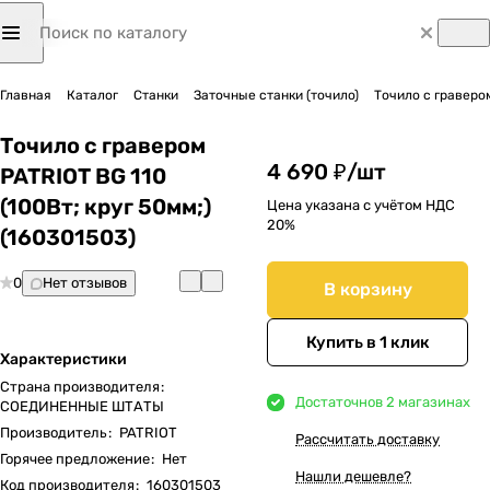
Главная
Каталог
Станки
Заточные станки (точило)
Точило с граверо
Точило с гравером
4 690 ₽/
шт
PATRIOT BG 110
(100Вт; круг 50мм;)
Цена указана с учётом НДС
20%
(160301503)
0
Нет отзывов
В корзину
Купить в 1 клик
Характеристики
Страна производителя
:
Достаточно
в 2 магазинах
СОЕДИНЕННЫЕ ШТАТЫ
Производитель
:
PATRIOT
Рассчитать доставку
Горячее предложение
:
Нет
Нашли дешевле?
Код производителя
:
160301503