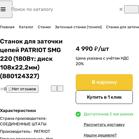
Главная
Каталог
Станки
Заточные станки (точило)
Станки для заточ
Станок для заточки
4 990 ₽/
шт
цепей PATRIOT SMG
220 (180Вт; диск
Цена указана с учётом НДС
20%
108х22,2мм)
(880124327)
В корзину
0
Нет отзывов
Купить в 1 клик
Характеристики
Достаточно
в 2 магазинах
Страна производителя
:
СОЕДИНЕННЫЕ ШТАТЫ
Рассчитать доставку
Производитель
:
PATRIOT
Нашли дешевле?
Горячее предложение
:
Нет