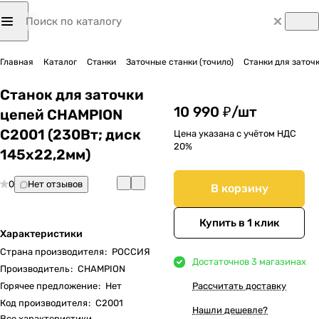
Главная
Каталог
Станки
Заточные станки (точило)
Станки для заточ
Станок для заточки
10 990 ₽/
шт
цепей CHAMPION
C2001 (230Вт; диск
Цена указана с учётом НДС
20%
145х22,2мм)
0
Нет отзывов
В корзину
Купить в 1 клик
Характеристики
Страна производителя
:
РОССИЯ
Достаточно
в 3 магазинах
Производитель
:
CHAMPION
Горячее предложение
:
Нет
Рассчитать доставку
Код производителя
:
C2001
Нашли дешевле?
Все характеристики