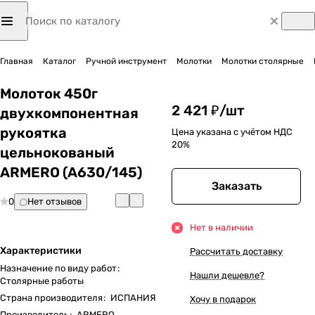
Главная
Каталог
Ручной инструмент
Молотки
Молотки столярные
Молоток 450г
2 421 ₽/
шт
двухкомпонентная
рукоятка
Цена указана с учётом НДС
20%
цельнокованый
ARMERO (A630/145)
Заказать
0
Нет отзывов
Нет в наличии
Характеристики
Рассчитать доставку
Назначение по виду работ
:
Нашли дешевле?
Столярные работы
Страна производителя
:
ИСПАНИЯ
Хочу в подарок
Производитель
:
ARMERO