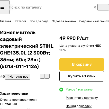
Главная
Каталог
Все для сада
Садовая техника
Садовые измельчит
Измельчитель
49 990 ₽/
шт
садовый
электрический STIHL
Цена указана с учётом НДС
20%
GHE135.0L (2 300Вт;
35мм; 60л; 23кг)
В корзину
(6013-011-1126)
Купить в 1 клик
0
Нет отзывов
Мало
в 1 магазине
Характеристики
Рассчитать доставку
Страна производителя
:
ГЕРМАНИЯ
Нашли дешевле?