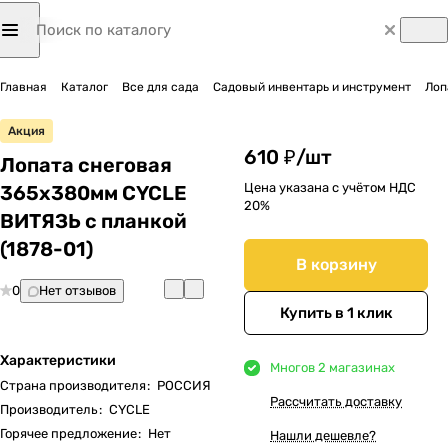
Главная
Каталог
Все для сада
Садовый инвентарь и инструмент
Лоп
Акция
610 ₽/
шт
Лопата снеговая
Цена указана с учётом НДС
365х380мм CYCLE
20%
ВИТЯЗЬ с планкой
(1878-01)
В корзину
0
Нет отзывов
Купить в 1 клик
Характеристики
Много
в 2 магазинах
Страна производителя
:
РОССИЯ
Рассчитать доставку
Производитель
:
CYCLE
Горячее предложение
:
Нет
Нашли дешевле?