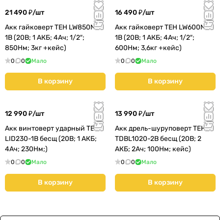
21 490 ₽/
шт
16 490 ₽/
шт
Акк гайковерт TEH LW850N-
Акк гайковерт TEH LW600N-
1B (20В; 1 АКБ; 4Ач; 1/2″;
1B (20В; 1 АКБ; 4Ач; 1/2″;
850Нм; 3кг +кейс)
600Нм; 3,6кг +кейс)
0
0
Мало
0
0
Мало
В корзину
В корзину
12 990 ₽/
шт
13 990 ₽/
шт
Акк винтоверт ударный TEH
Акк дрель-шуруповерт TEH
LID230-1B бесщ (20В; 1 АКБ;
TDBL1020-2B бесщ (20В; 2
4Ач; 230Нм;)
АКБ; 2Ач; 100Нм; кейс)
0
0
Мало
0
0
Мало
В корзину
В корзину