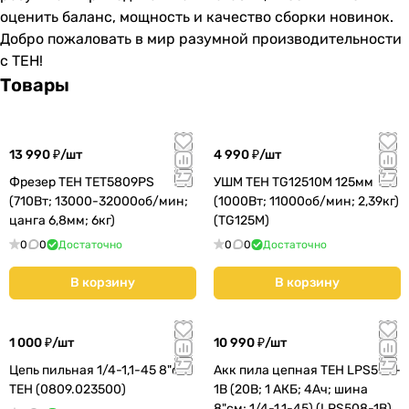
оценить баланс, мощность и качество сборки новинок.
Добро пожаловать в мир разумной производительности
с
TEH
!
Товары
13 990 ₽/
шт
4 990 ₽/
шт
Фрезер TEH TET5809PS
УШМ TEH TG12510M 125мм
(710Вт; 13000-32000об/мин;
(1000Вт; 11000об/мин; 2,39кг)
цанга 6,8мм; 6кг)
(TG125M)
0
0
Достаточно
0
0
Достаточно
В корзину
В корзину
1 000 ₽/
шт
10 990 ₽/
шт
Цепь пильная 1/4-1,1-45 8"см
Акк пила цепная TEH LPS508-
TEH (0809.023500)
1B (20В; 1 АКБ; 4Ач; шина
8"см; 1/4-1,1-45) (LPS508-1B)