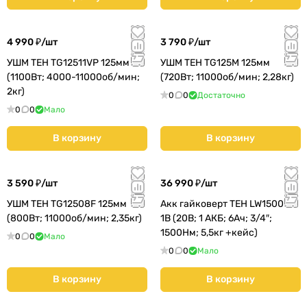
4 990 ₽/
шт
3 790 ₽/
шт
УШМ TEH TG12511VP 125мм
УШМ TEH TG125M 125мм
(1100Вт; 4000-11000об/мин;
(720Вт; 11000об/мин; 2,28кг)
2кг)
0
0
Достаточно
0
0
Мало
В корзину
В корзину
3 590 ₽/
шт
36 990 ₽/
шт
УШМ TEH TG12508F 125мм
Акк гайковерт TEH LW1500N-
(800Вт; 11000об/мин; 2,35кг)
1B (20В; 1 АКБ; 6Ач; 3/4″;
1500Нм; 5,5кг +кейс)
0
0
Мало
0
0
Мало
В корзину
В корзину