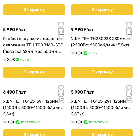
В корзину
В корзину
8 990 ₽/
шт
9 990 ₽/
шт
Стойка для дрели алмазного
УШМ TEH TG23022S 230мм
сверления TEH TCD8160-STD
(2200Вт; 6500об/мин; 5,5кг)
(посадка 62мм, ход 500мм,
0
0
Мало
8,92кг) (TCD8160-STD)
0
0
Мало
В корзину
В корзину
6 490 ₽/
шт
5 990 ₽/
шт
УШМ TEH TG12515VP 125мм
УШМ TEH TG12512VP 125мм
(1500Вт; 3000-11500об/мин;
(1200Вт; 3000-11500об/мин;
2,5кг)
2,53кг)
0
0
Достаточно
0
0
Достаточно
В корзину
В корзину