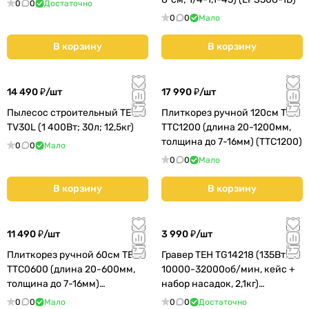
0
0
Достаточно
0
0
Мало
В корзину
В корзину
14 490 ₽/
шт
17 990 ₽/
шт
Пылесос строительный TEH
Плиткорез ручной 120см TEH
TV30L (1 400Вт; 30л; 12,5кг)
TTC1200 (длина 20-1200мм,
толщина до 7-16мм) (TTC1200)
0
0
Мало
0
0
Мало
В корзину
В корзину
11 490 ₽/
шт
3 990 ₽/
шт
Плиткорез ручной 60см TEH
Гравер TEH TG14218 (135Вт,
TTC0600 (длина 20-600мм,
10000-32000об/мин, кейс +
толщина до 7-16мм)
набор насадок, 2,1кг)
(TTC0600)
(TG14218)
0
0
Мало
0
0
Достаточно