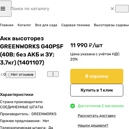
Главная
Каталог
Все для сада
Садовая техника
Высоторезы садовы
Акк высоторез
11 990 ₽/
шт
GREENWORKS G40PSF
(40В; без АКБ и ЗУ;
Цена указана с учётом НДС
20%
3,7кг) (1401107)
0
Нет отзывов
В корзину
Купить в 1 клик
Характеристики
Страна производителя
:
Достаточно
в 2 магазинах
СОЕДИНЕННЫЕ ШТАТЫ
Производитель
:
GREENWORKS
Рассчитать доставку
Горячее предложение
:
Нет
Нашли дешевле?
Телескопическая штанга
:
Да