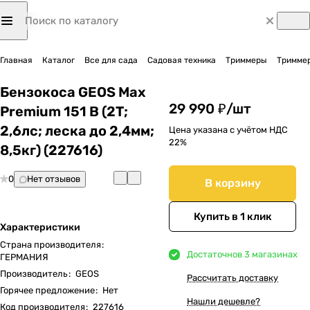
Главная
Каталог
Все для сада
Садовая техника
Триммеры
Триммер
Бензокоса GEOS Max
29 990 ₽/
шт
Premium 151 B (2Т;
2,6лс; леска до 2,4мм;
Цена указана с учётом НДС
22%
8,5кг) (227616)
0
Нет отзывов
В корзину
Купить в 1 клик
Характеристики
Страна производителя
:
Достаточно
в 3 магазинах
ГЕРМАНИЯ
Производитель
:
GEOS
Рассчитать доставку
Горячее предложение
:
Нет
Нашли дешевле?
Код производителя
:
227616