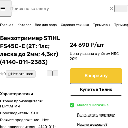
Главная
Каталог
Все для сада
Садовая техника
Триммеры
Триммер
Бензотриммер STIHL
24 690 ₽/
шт
FS45C-E (2Т; 1лс;
леска до 2мм; 4,3кг)
Цена указана с учётом НДС
20%
(4140-011-2383)
0
Нет отзывов
В корзину
Купить в 1 клик
Характеристики
Страна производителя
:
Мало
в 1 магазине
ГЕРМАНИЯ
Производитель
:
STIHL
Рассчитать доставку
Горячее предложение
:
Нет
Нашли дешевле?
Код производителя
:
4140-011-