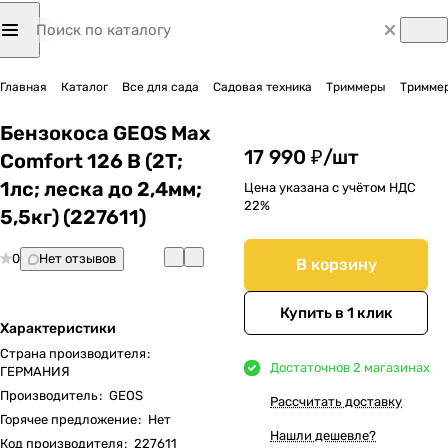
Главная
Каталог
Все для сада
Садовая техника
Триммеры
Триммер
Бензокоса GEOS Max
17 990 ₽/
шт
Comfort 126 B (2Т;
1лс; леска до 2,4мм;
Цена указана с учётом НДС
22%
5,5кг) (227611)
0
Нет отзывов
В корзину
Купить в 1 клик
Характеристики
Страна производителя
:
Достаточно
в 2 магазинах
ГЕРМАНИЯ
Производитель
:
GEOS
Рассчитать доставку
Горячее предложение
:
Нет
Нашли дешевле?
Код производителя
:
227611