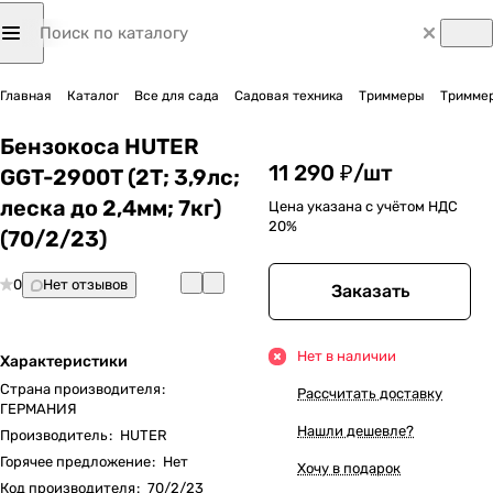
Главная
Каталог
Все для сада
Садовая техника
Триммеры
Триммер
Бензокоса HUTER
11 290 ₽/
шт
GGT-2900T (2Т; 3,9лс;
леска до 2,4мм; 7кг)
Цена указана с учётом НДС
20%
(70/2/23)
0
Нет отзывов
Заказать
Нет в наличии
Характеристики
Страна производителя
:
Рассчитать доставку
ГЕРМАНИЯ
Нашли дешевле?
Производитель
:
HUTER
Горячее предложение
:
Нет
Хочу в подарок
Код производителя
:
70/2/23