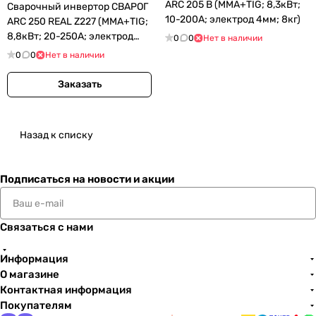
ARC 205 B (MMA+TIG; 8,3кВт;
Сварочный инвертор СВАРОГ
10-200А; электрод 4мм; 8кг)
ARC 250 REAL Z227 (MMA+TIG;
8,8кВт; 20-250А; электрод
0
0
Нет в наличии
5мм; 8кг)
0
0
Нет в наличии
Заказать
Назад к списку
Подписаться
на новости и акции
Связаться с нами
Информация
О магазине
Контактная информация
Покупателям