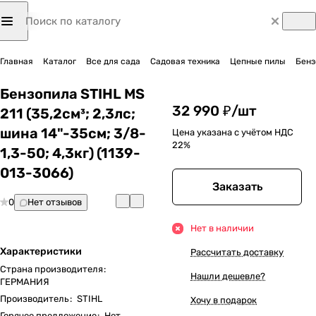
Главная
Каталог
Все для сада
Садовая техника
Цепные пилы
Бенз
Бензопила STIHL MS
32 990 ₽/
шт
211 (35,2см³; 2,3лс;
шина 14"-35см; 3/8-
Цена указана с учётом НДС
22%
1,3-50; 4,3кг) (1139-
013-3066)
Заказать
0
Нет отзывов
Нет в наличии
Характеристики
Рассчитать доставку
Страна производителя
:
Нашли дешевле?
ГЕРМАНИЯ
Производитель
:
STIHL
Хочу в подарок
Горячее предложение
:
Нет