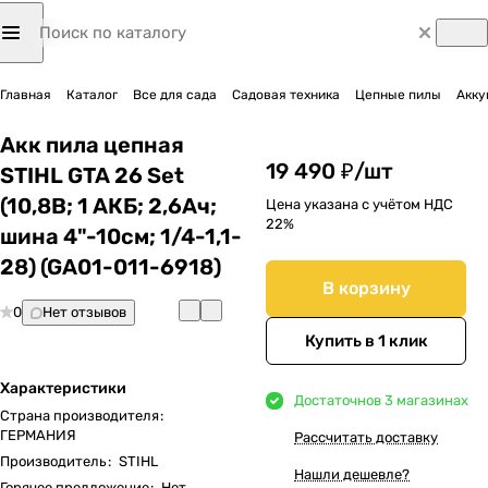
Главная
Каталог
Все для сада
Садовая техника
Цепные пилы
Акку
Акк пила цепная
19 490 ₽/
шт
STIHL GTA 26 Set
(10,8В; 1 АКБ; 2,6Ач;
Цена указана с учётом НДС
22%
шина 4"-10см; 1/4-1,1-
28) (GA01-011-6918)
В корзину
0
Нет отзывов
Купить в 1 клик
Характеристики
Достаточно
в 3 магазинах
Страна производителя
:
ГЕРМАНИЯ
Рассчитать доставку
Производитель
:
STIHL
Нашли дешевле?
Горячее предложение
:
Нет